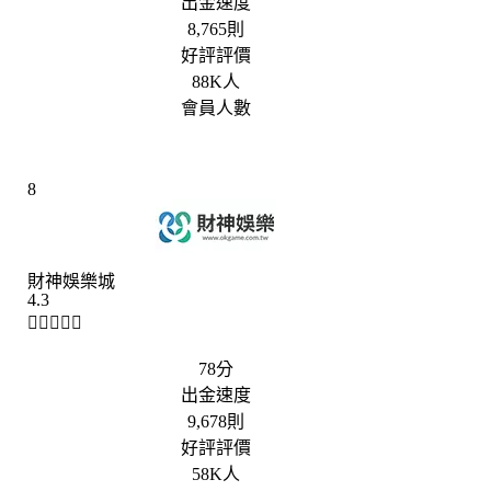
出金速度
8,765則
好評評價
88K人
會員人數
8
財神娛樂城
4.3





78分
出金速度
9,678則
好評評價
58K人