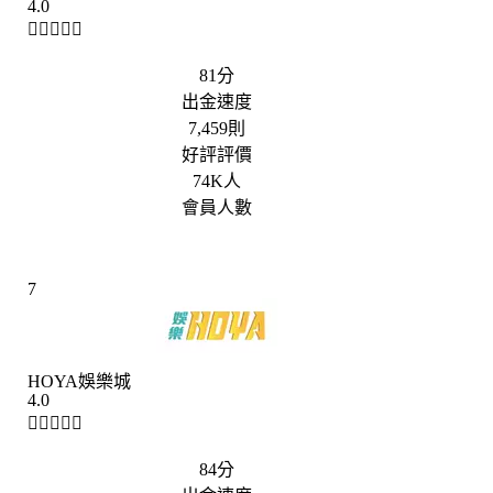
4.0





81分
出金速度
7,459則
好評評價
74K人
會員人數
7
HOYA娛樂城
4.0





84分