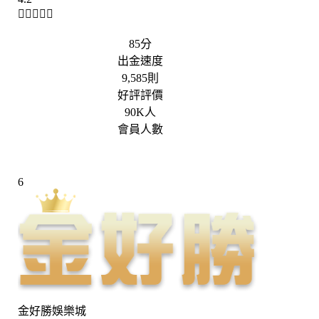





85分
出金速度
9,585則
好評評價
90K人
會員人數
6
金好勝娛樂城