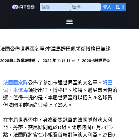
登入
註冊
法國公佈世界盃名單:本澤馬姆巴佩領銜博格巴無緣
2026線上娛樂城推薦
2022 年 11 月 11 日
2026卡達世界盃
法國國家隊
公佈了參加卡達世界盃的大名單。
姆巴
佩
、
本澤馬
領銜出征，博格巴、坎特、邁尼昂因傷落
選。值得一提的是，本屆世界盃可以招入26名球員，
但法國主帥德尚只帶上了25人。
在本屆世界盃中，身為衛冕冠軍的法國隊與澳大利
亞、丹麥、突尼斯同處於D組。北京時間11月23日3
點，法國隊將會在小組賽首輪對陣澳大利亞。27日0