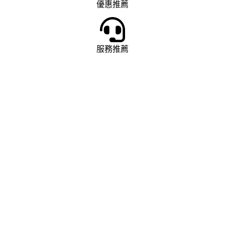
優惠推薦
服務推薦
娛樂城推薦
AT99 娛樂城