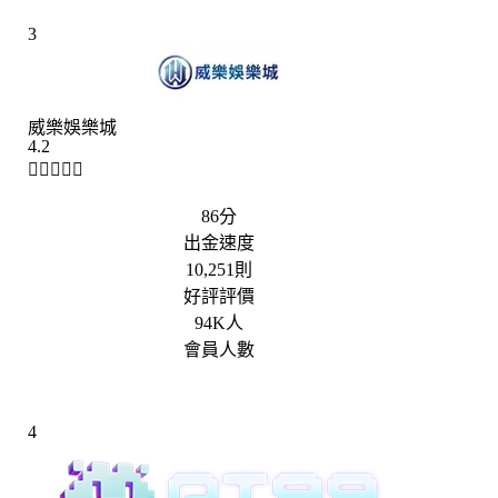
3
威樂娛樂城
4.2





86分
出金速度
10,251則
好評評價
94K人
會員人數
4