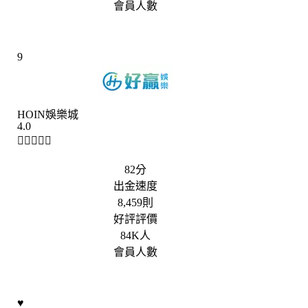
會員人數
9
HOIN娛樂城
4.0





82分
出金速度
8,459則
好評評價
84K人
會員人數
♥