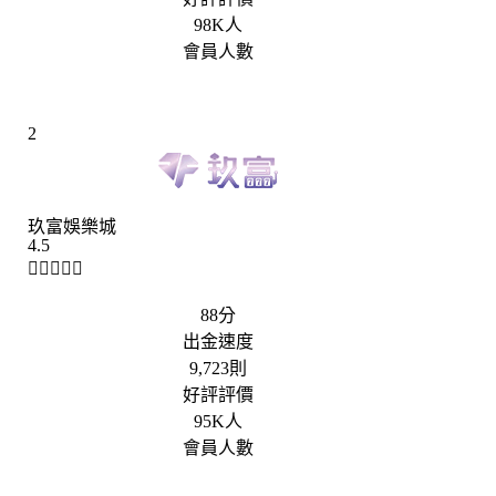
98K人
會員人數
2
玖富娛樂城
4.5





88分
出金速度
9,723則
好評評價
95K人
會員人數