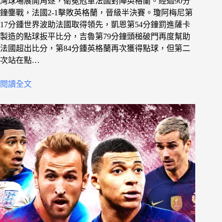
灣球場展開角逐，衛冕冠軍法國對陣英格蘭。經過90分
鐘鏖戰，法國2-1擊敗英格蘭，晉級半決賽。瓊阿梅尼第
17分鍾世界波助法國取得領先，凱恩第54分鐘罰進薩卡
製造的點球扳平比分，吉魯第79分鐘頭槌破門再度幫助
法國超出比分，第84分鍾英格蘭再次獲得點球，但第二
次站在點…
閱讀全文