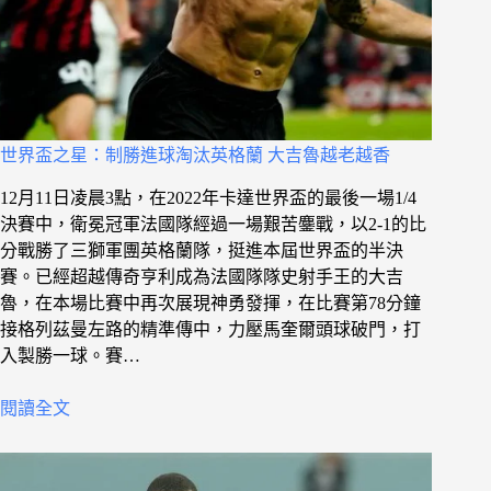
世界盃之星：制勝進球淘汰英格蘭 大吉魯越老越香
12月11日凌晨3點，在2022年卡達世界盃的最後一場1/4
決賽中，衛冕冠軍法國隊經過一場艱苦鏖戰，以2-1的比
分戰勝了三獅軍團英格蘭隊，挺進本屆世界盃的半決
賽。已經超越傳奇亨利成為法國隊隊史射手王的大吉
魯，在本場比賽中再次展現神勇發揮，在比賽第78分鐘
接格列茲曼左路的精準傳中，力壓馬奎爾頭球破門，打
入製勝一球。賽…
閱讀全文