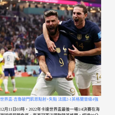
世界盃-吉魯破門凱恩點射+失點 法國2-1英格蘭晉級4強
12月11日03時，2022年卡達世界盃最後一場1/4決賽在海