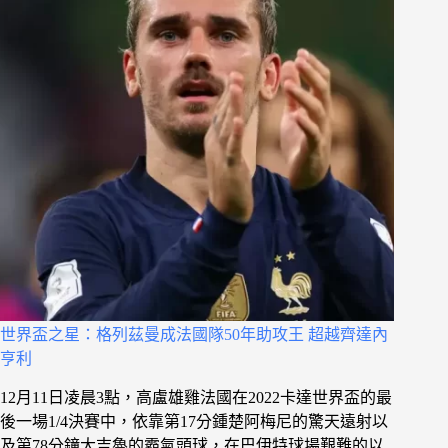
世界盃之星：格列茲曼成法國隊50年助攻王 超越齊達內
亨利
12月11日凌晨3點，高盧雄雞法國在2022卡達世界盃的最
後一場1/4決賽中，依靠第17分鍾楚阿梅尼的驚天遠射以
及第78分鐘大吉魯的霸氣頭球，在巴伊特球場艱難的以