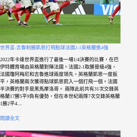
世界盃-吉魯制勝凱恩打飛點球法國2-1英格蘭進4強
2022年卡達世界盃進行了最後一場1/4決賽的比賽，在巴
伊特體育場由英格蘭對陣法國。法國2-1取勝晉級4強，
法國瓊阿梅尼和吉魯進球兩度領先，英格蘭凱恩一度扳
平，英格蘭兩次獲得點球凱恩罰入一個打飛一個。法國
半決賽的對手是黑馬摩洛哥。 兩隊此前共有31次交鋒英
格蘭17勝5平9負有優勢，但在本世紀兩隊7次交鋒英格蘭
1勝2平4…
閱讀全文