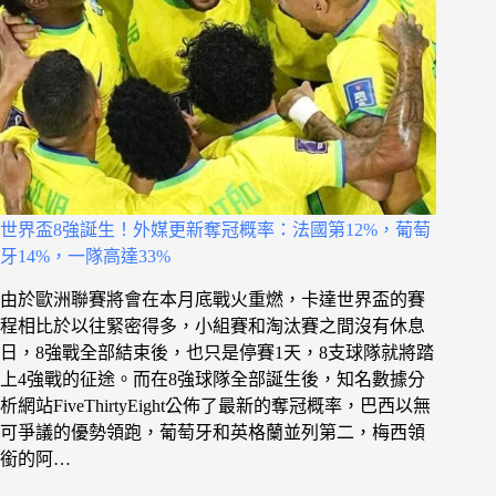
世界盃8強誕生！外媒更新奪冠概率：法國第12%，葡萄
牙14%，一隊高達33%
由於歐洲聯賽將會在本月底戰火重燃，卡達世界盃的賽
程相比於以往緊密得多，小組賽和淘汰賽之間沒有休息
日，8強戰全部結束後，也只是停賽1天，8支球隊就將踏
上4強戰的征途。而在8強球隊全部誕生後，知名數據分
析網站FiveThirtyEight公佈了最新的奪冠概率，巴西以無
可爭議的優勢領跑，葡萄牙和英格蘭並列第二，梅西領
銜的阿…