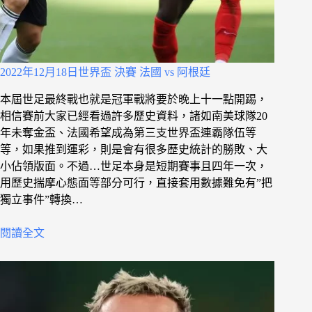
2022年12月18日世界盃 決賽 法國 vs 阿根廷
本屆世足最終戰也就是冠軍戰將要於晚上十一點開踢，
相信賽前大家已經看過許多歷史資料，諸如南美球隊20
年未奪金盃、法國希望成為第三支世界盃連霸隊伍等
等，如果推到運彩，則是會有很多歷史統計的勝敗、大
小佔領版面。不過…世足本身是短期賽事且四年一次，
用歷史揣摩心態面等部分可行，直接套用數據難免有”把
獨立事件”轉換…
閱讀全文