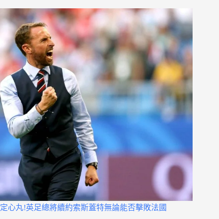
定心丸!英足總將續約索斯蓋特無論能否擊敗法國