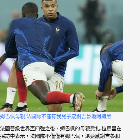
姆巴佩母親:法國隊不僅有我兒子感謝吉魯瓊阿梅尼
法國晉級世界盃四強之後，姆巴佩的母親費扎-拉馬里在
採訪中表示，法國隊不僅僅有姆巴佩，還要感謝吉魯和