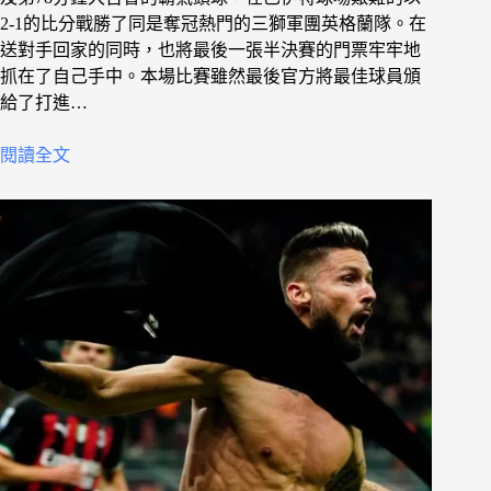
2-1的比分戰勝了同是奪冠熱門的三獅軍團英格蘭隊。在
送對手回家的同時，也將最後一張半決賽的門票牢牢地
抓在了自己手中。本場比賽雖然最後官方將最佳球員頒
給了打進…
閱讀全文