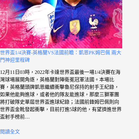
世界盃1/4決賽-英格蘭VS法國前瞻：凱恩PK姆巴佩 兩大
門神迎里程碑
12月11日03時，2022年卡達世界盃最後一場1/4決賽在海
灣球場展開角逐，英格蘭對陣衛冕冠軍法國。本場比
賽，英格蘭頭牌凱恩繼續衝擊魯尼保持的射手王紀錄，
如果他能夠進球，或者他的隊友能進球，那麼三獅軍團
將打破隊史單屆世界盃進球紀錄；法國前鋒姆巴佩則向
世界盃金靴發起衝擊，目前打進5球的他，有望擠進世界
盃射手榜前…
閱讀全文