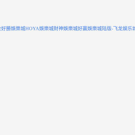
金好勝娛樂城
HOYA娛樂城
財神娛樂城
好贏娛樂城
陆版-飞龙娱乐
冠天下娛樂城
玖