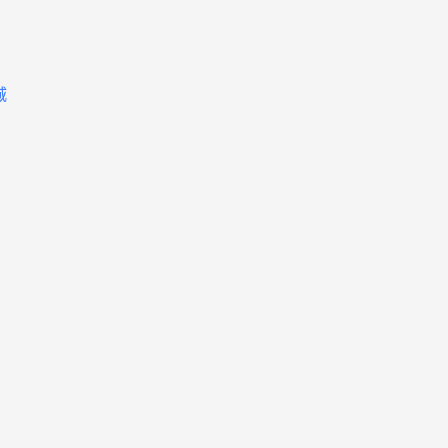
城
富娛樂城