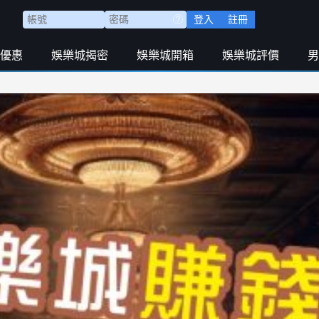
登入
註冊
優惠
娛樂城揭密
娛樂城開箱
娛樂城評價
男