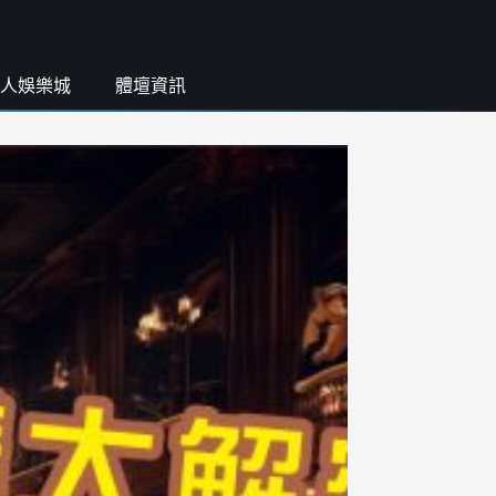
人娛樂城
體壇資訊