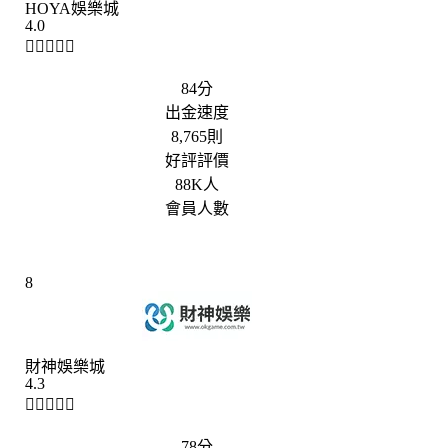
HOYA娛樂城
4.0





84分
出金速度
8,765則
好評評價
88K人
會員人數
8
財神娛樂城
4.3





78分