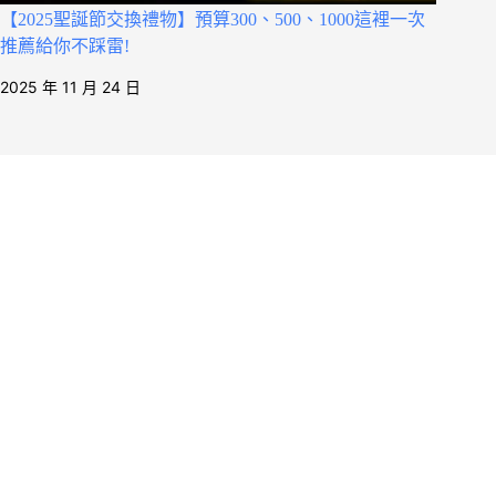
【2025聖誕節交換禮物】預算300、500、1000這裡一次
推薦給你不踩雷!
2025 年 11 月 24 日