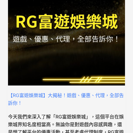
【RG富遊娛樂城】大揭秘！遊戲、優惠、代理，全部告
訴你！
今天我們來深入了解「RG富遊娛樂城」，這個平台在娛
樂城界知名度相當高。無論你是對遊戲內容感興趣，還
是想了解平台的優惠活動，甚至考慮代理制度，RG富遊