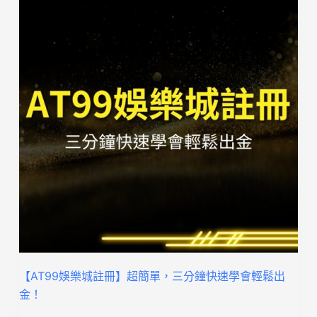
【AT99娛樂城註冊】超簡單，三分鐘快速學會輕鬆出
金！