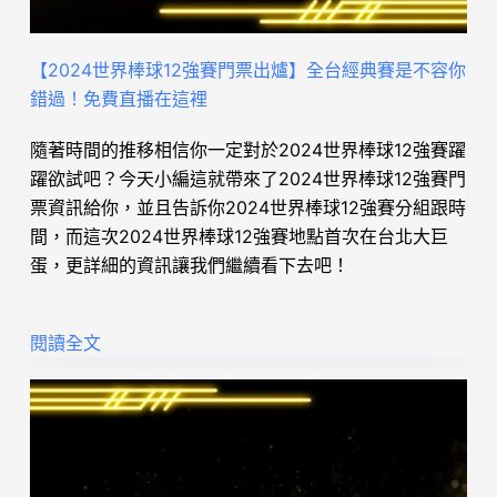
【2024世界棒球12強賽門票出爐】全台經典賽是不容你
錯過！免費直播在這裡
隨著時間的推移相信你一定對於2024世界棒球12強賽躍
躍欲試吧？今天小編這就帶來了2024世界棒球12強賽門
票資訊給你，並且告訴你2024世界棒球12強賽分組跟時
間，而這次2024世界棒球12強賽地點首次在台北大巨
蛋，更詳細的資訊讓我們繼續看下去吧！
閱讀全文