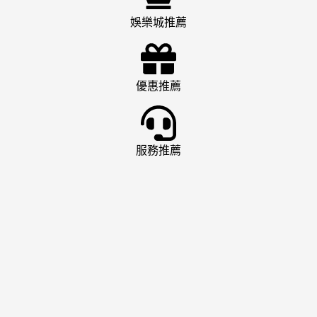
娛樂城推薦
優惠推薦
服務推薦
娛樂城推薦