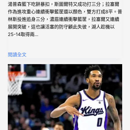
湯普森籃下吃餅暴扣，斯圖爾特又成功打三分；拉塞爾
作為進攻重心連續衝擊籃筐還以顏色，雙方打成8平。普
林斯投進追身三分，濃眉連續衝擊籃筐，拉塞爾又連續
展開突破，這也讓活塞的防守顧此失彼，湖人趁機以
25-14取得兩…
閱讀全文