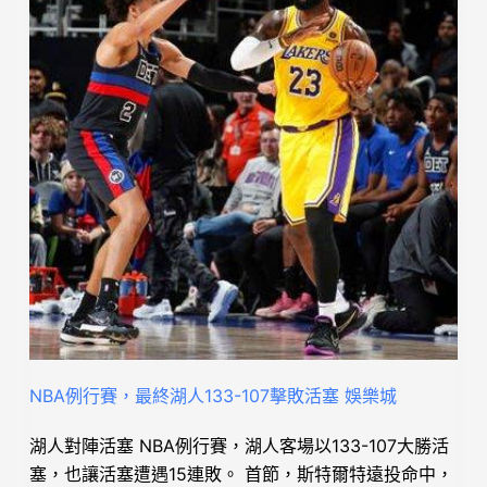
NBA例行賽，最終湖人133-107擊敗活塞 娛樂城
湖人對陣活塞 NBA例行賽，湖人客場以133-107大勝活
塞，也讓活塞遭遇15連敗。 首節，斯特爾特遠投命中，