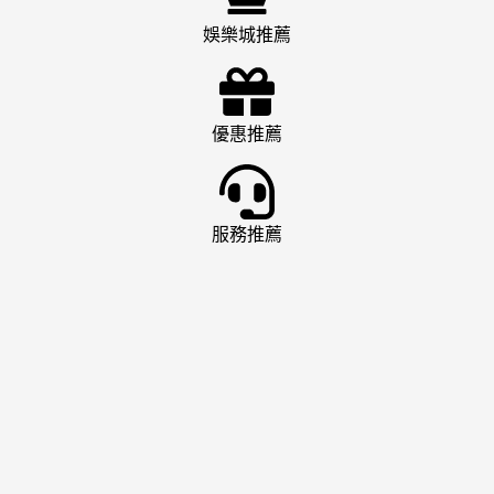
娛樂城推薦
優惠推薦
服務推薦
娛樂城推薦