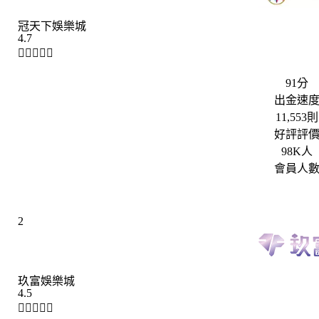
冠天下娛樂城
4.7





91分
出金速
11,553則
好評評
98K人
會員人
2
玖富娛樂城
4.5




