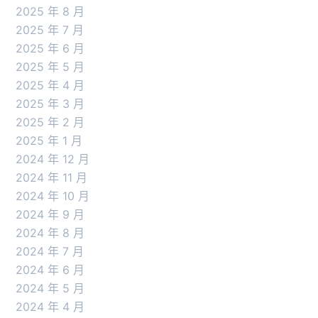
2025 年 8 月
2025 年 7 月
2025 年 6 月
2025 年 5 月
2025 年 4 月
2025 年 3 月
2025 年 2 月
2025 年 1 月
2024 年 12 月
2024 年 11 月
2024 年 10 月
2024 年 9 月
2024 年 8 月
2024 年 7 月
2024 年 6 月
2024 年 5 月
2024 年 4 月