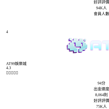
好評評
94K人
會員人
4
AT99娛樂城
4.3





94分
出金速
8,064則
好評評
75K人