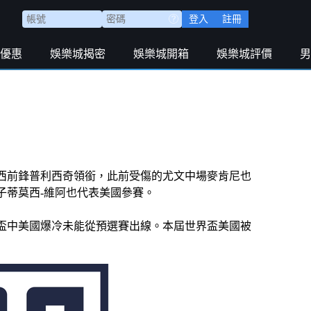
登入
註冊
優惠
娛樂城揭密
娛樂城開箱
娛樂城評價
男
切爾西前鋒普利西奇領銜，此前受傷的尤文中場麥肯尼也
子蒂莫西-維阿也代表美國參賽。
界盃中美國爆冷未能從預選賽出線。本屆世界盃美國被