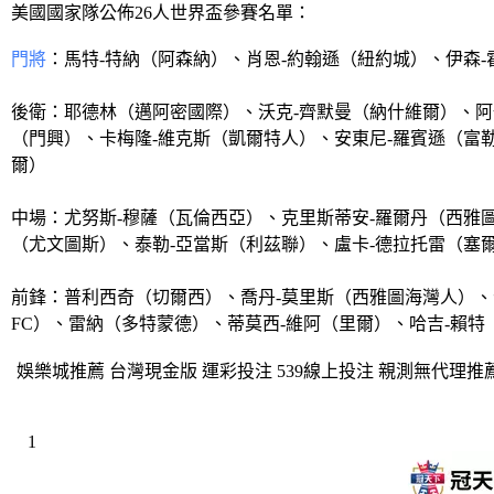
美國國家隊公佈26人世界盃參賽名單：
門將
：馬特-特納（阿森納）、肖恩-約翰遜（紐約城）、伊森-
後衛：耶德林（邁阿密國際）、沃克-齊默曼（納什維爾）、阿
（門興）、卡梅隆-維克斯（凱爾特人）、安東尼-羅賓遜（富
爾）
中場：尤努斯-穆薩（瓦倫西亞）、克里斯蒂安-羅爾丹（西雅
（尤文圖斯）、泰勒-亞當斯（利茲聯）、盧卡-德拉托雷（塞
前鋒：普利西奇（切爾西）、喬丹-莫里斯（西雅圖海灣人）、
FC）、雷納（多特蒙德）、蒂莫西-維阿（里爾）、哈吉-賴特
娛樂城推薦 台灣現金版 運彩投注 539線上投注 親測無代理推
1