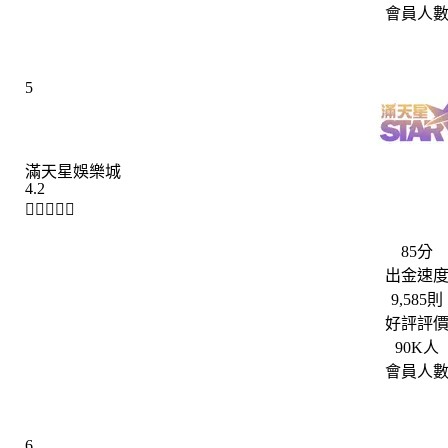
會員人
5
滿天星娛樂城
4.2





85分
出金速
9,585則
好評評
90K人
會員人
6