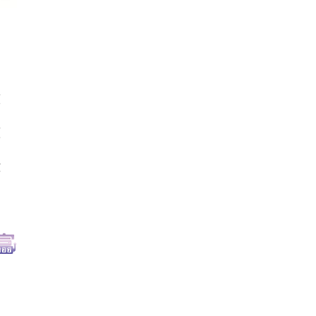
度
價
數