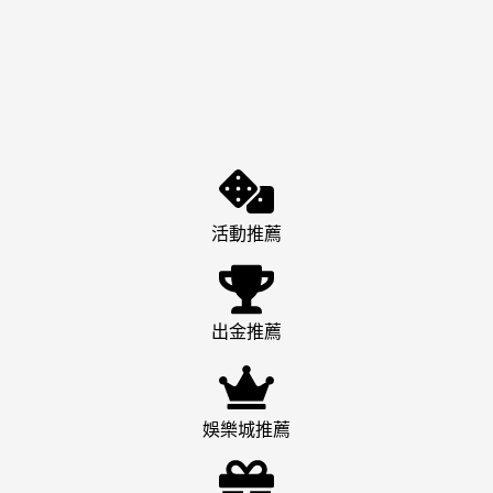
活動推薦
出金推薦
娛樂城推薦