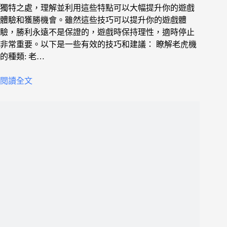
獨特之處，理解並利用這些特點可以大幅提升你的遊戲
體驗和獲勝機會。雖然這些技巧可以提升你的遊戲體
驗，勝利永遠不是保證的，遊戲時保持理性，適時停止
非常重要。以下是一些有效的技巧和建議： 瞭解老虎機
的種類: 老…
閱讀全文