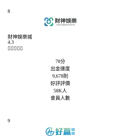
8
財神娛樂城
4.3





78分
出金速度
9,678則
好評評價
58K人
會員人數
9