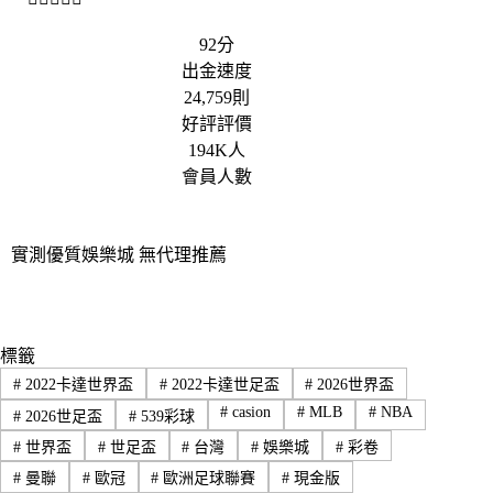
92分
出金速度
24,759則
好評評價
194K人
會員人數
實測優質娛樂城 無代理推薦
標籤
#
2022卡達世界盃
#
2022卡達世足盃
#
2026世界盃
#
casion
#
MLB
#
NBA
#
2026世足盃
#
539彩球
#
世界盃
#
世足盃
#
台灣
#
娛樂城
#
彩卷
#
曼聯
#
歐冠
#
歐洲足球聯賽
#
現金版