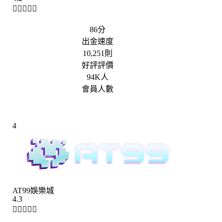





86分
出金速度
10,251則
好評評價
94K人
會員人數
4
AT99娛樂城
4.3




