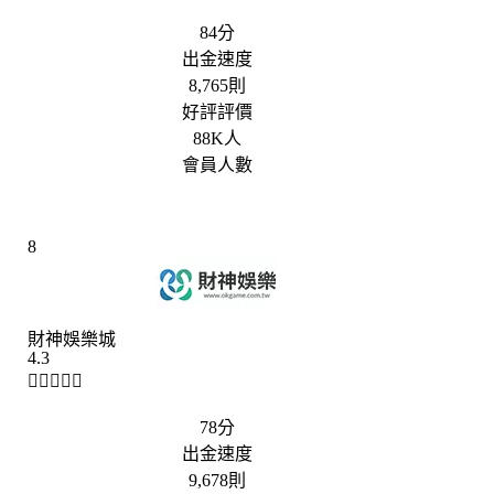
84分
出金速度
8,765則
好評評價
88K人
會員人數
8
財神娛樂城
4.3





78分
出金速度
9,678則