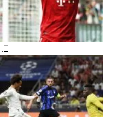
上一
下一