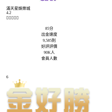
滿天星娛樂城
4.2





85分
出金速度
9,585則
好評評價
90K人
會員人數
6