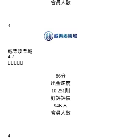
會員人數
3
威樂娛樂城
4.2





86分
出金速度
10,251則
好評評價
94K人
會員人數
4