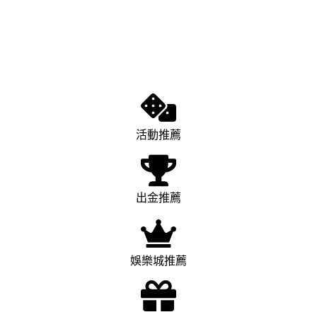
活動推薦
出金推薦
娛樂城推薦