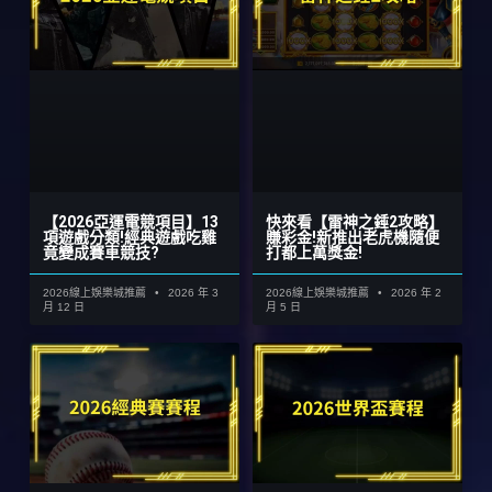
【2026亞運電競項目】13
快來看【雷神之錘2攻略】
項遊戲分類!經典遊戲吃雞
賺彩金!新推出老虎機隨便
竟變成賽車競技?
打都上萬獎金!
2026線上娛樂城推薦
2026 年 3
2026線上娛樂城推薦
2026 年 2
月 12 日
月 5 日