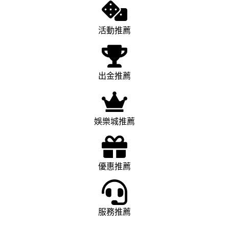
活動推薦
出金推薦
娛樂城推薦
優惠推薦
服務推薦