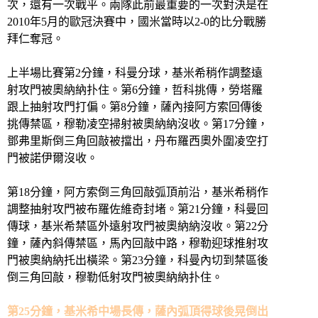
次，還有一次戰平。兩隊此前最重要的一次對決是在
2010年5月的歐冠決賽中，國米當時以2-0的比分戰勝
拜仁奪冠。
上半場比賽第2分鐘，科曼分球，基米希稍作調整遠
射攻門被奧納納扑住。第6分鐘，哲科挑傳，勞塔羅
跟上抽射攻門打偏。第8分鐘，薩內接阿方索回傳後
挑傳禁區，穆勒凌空掃射被奧納納沒收。第17分鐘，
鄧弗里斯倒三角回敲被擋出，丹布羅西奧外圍凌空打
門被諾伊爾沒收。
第18分鐘，阿方索倒三角回敲弧頂前沿，基米希稍作
調整抽射攻門被布羅佐維奇封堵。第21分鐘，科曼回
傳球，基米希禁區外遠射攻門被奧納納沒收。第22分
鐘，薩內斜傳禁區，馬內回敲中路，穆勒迎球推射攻
門被奧納納托出橫梁。第23分鐘，科曼內切到禁區後
倒三角回敲，穆勒低射攻門被奧納納扑住。
第25分鐘，基米希中場長傳，薩內弧頂得球後晃倒出