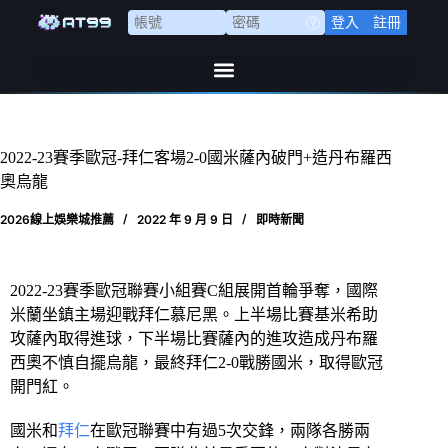
登入
註冊
2022-23賽季歐冠-拜仁客場2-0國米薩內破門+造丹布羅西
奧烏龍
2026線上娛樂城推薦
2022 年 9 月 9 日
即時新聞
2022-23賽季歐冠聯賽小組賽C組展開首輪爭奪，國際
米蘭坐鎮主場迎戰
拜仁
慕尼黑。上半場比賽
基米希
助
攻
薩內
取得進球，下半場比賽薩內的進攻造成丹布羅
西奧不慎自擺烏龍，最終拜仁2-0戰勝國米，取得歐冠
開門紅。
國米和
拜仁
在歐冠聯賽中有過5次交鋒，兩隊各勝兩