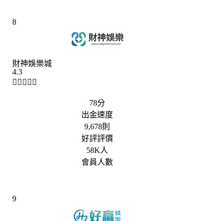
8
財神娛樂城
4.3





78分
出金速度
9,678則
好評評價
58K人
會員人數
9