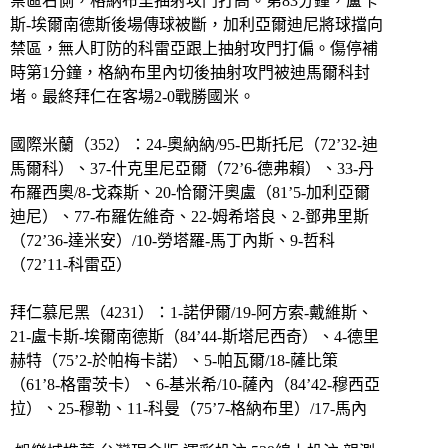
禁區右側，格納布里抽射攻門打高。第83分鐘，盧卡
斯-埃爾南德斯後場傳球被斷，加利亞爾迪尼將球擋向
禁區，無人盯防的科雷亞跟上抽射攻門打偏。傷停補
時第1分鐘，格納布里內切後抽射攻門被迪馬爾科封
堵。最終拜仁在客場2-0戰勝國米。
國際米蘭（352）：24-奧納納/95-巴斯托尼（72’32-迪
馬爾科）、37-什克里尼亞爾（72’6-德弗賴）、33-丹
布羅西奧/8-戈森斯、20-恰爾汗奧盧（81’5-加利亞爾
迪尼）、77-布羅佐維奇、22-姆希塔良、2-鄧弗里斯
（72’36-達米安）/10-勞塔羅-馬丁內斯、9-哲科
（72’11-科雷亞）
拜仁慕尼黑（4231）：1-諾伊爾/19-阿方索-戴維斯、
21-盧卡斯-埃爾南德斯（84’44-斯塔尼西奇）、4-德里
赫特（75’2-於帕梅卡諾）、5-帕瓦爾/18-薩比策
（61’8-格雷茨卡）、6-基米希/10-薩內（84’42-穆西亞
拉）、25-穆勒、11-科曼（75’7-格納布里）/17-馬內