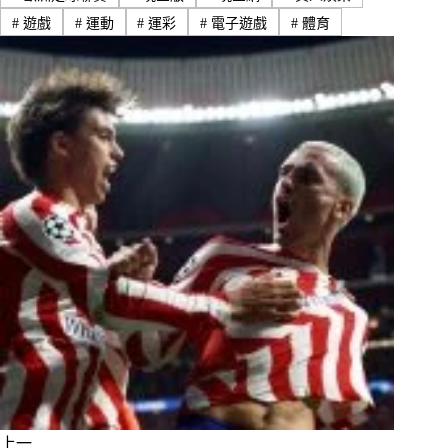
#
遊戲
#
運動
#
運彩
#
電子遊戲
#
體育
上一