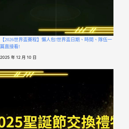
【2026世界盃賽程】懶人包!世界盃日期、時間、隊伍一
篇直接看!
2025 年 12 月 10 日