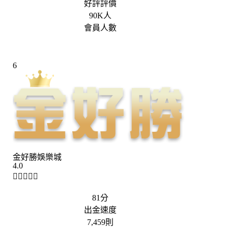
好評評價
90K人
會員人數
6
金好勝娛樂城
4.0





81分
出金速度
7,459則