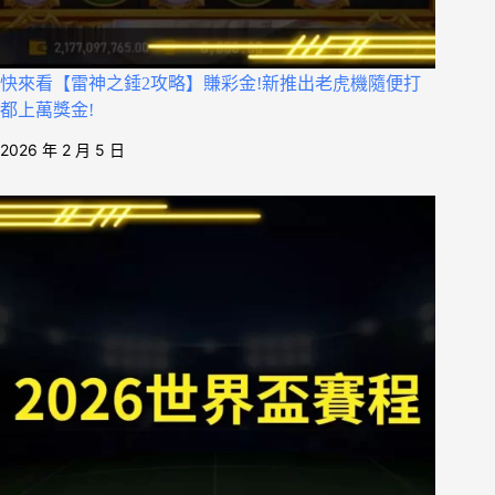
快來看【雷神之錘2攻略】賺彩金!新推出老虎機隨便打
都上萬獎金!
2026 年 2 月 5 日