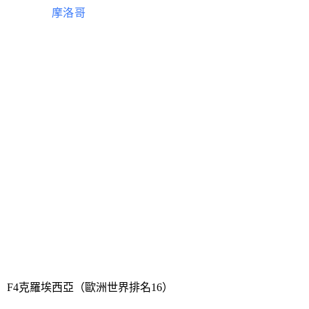
北非球隊
摩洛哥
，再一次踏上了世界盃的征程。非洲
球隊的特點就是能跑，身體好，但是由於經濟水平發
展等因素的落後，非洲足球一直處在世界足球中比較
落後的地位，往往被人所忽視。摩洛哥雖然也參加了
上屆世界盃，但是表現不盡如人意。能夠繼續殺入世
界盃，也說明近些年還是保持了一定水平。
展望本屆世界盃的前景，小組出線還是比較困難，盡
量打好每一場比賽吧。首戰上屆亞軍克羅地亞，雖然
對手實力不如四年前，但是瘦死的駱駝比馬大，穩固
防守，伺機反擊，逼平對手的機會還是有的。次戰上
屆季軍比利時，紮好籬笆，少輸當贏吧，畢竟對手強
大的實力在那裡擺著。末戰北美新軍加拿大，這是最
有希望拿下的比賽。可以利用自己世界盃的經驗，利
用對手稍顯急躁的情緒，穩紮穩打，說不定可以戰勝
青年軍加拿大。祝摩洛哥好運。
F4克羅埃西亞（歐洲世界排名16）