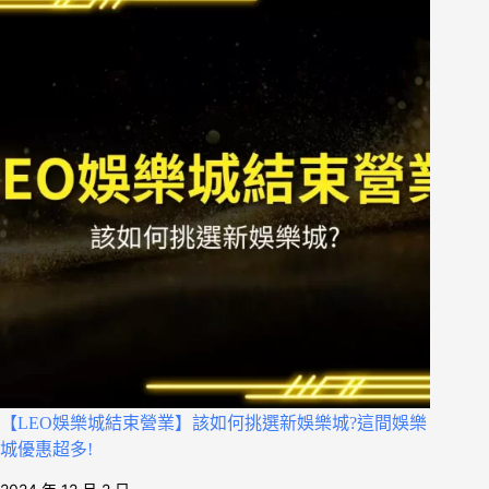
【LEO娛樂城結束營業】該如何挑選新娛樂城?這間娛樂
城優惠超多!