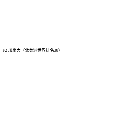
組中最強對手克羅地亞，可能會決定小組第一或者第
二，到時候看情況，因為本小組第一二要對陣E組的
前兩名，極有可能西班牙或者德國。這個時候，在面
對的對手差不多的情況下，比利時和克羅地亞可能保
留實力去打淘汰賽，或許是最明智的選擇。淘汰賽都
是硬仗，對比利時而言，每一場可能都比較艱難。祝
歐洲紅魔好運吧。
F2 加拿大（北美洲世界排名38）
楓葉之國，作為北美預選賽的第一名，時隔36年重新
回到世界盃的大舞台。這支被稱為史上最強的楓葉之
國，崛起了一些球星，諸如阿方索等。這次興致勃勃
地殺到世界盃，對於這些小伙兒當然是最開心的事
情。分組來看，也還可以，避開了一些世界盃傳統強
隊，讓他們能在世界盃的舞台更好地展現自己。再加
上下屆世界盃將在本土舉辦，更有理由充分積累世界
盃經驗，把本次比賽作為最好的一次練兵，爭取在下
屆本土世界盃創造佳績。