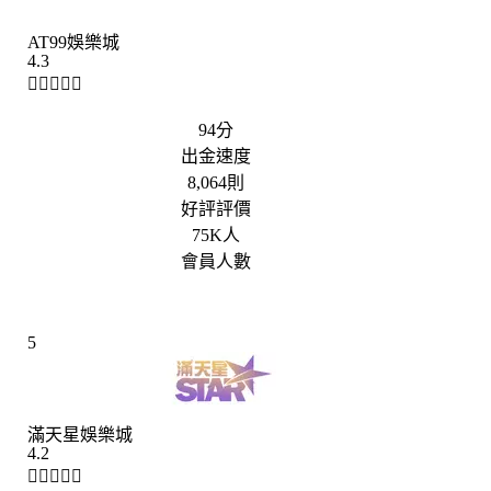
AT99娛樂城
4.3





94分
出金速度
8,064則
好評評價
75K人
會員人數
5
滿天星娛樂城
4.2




