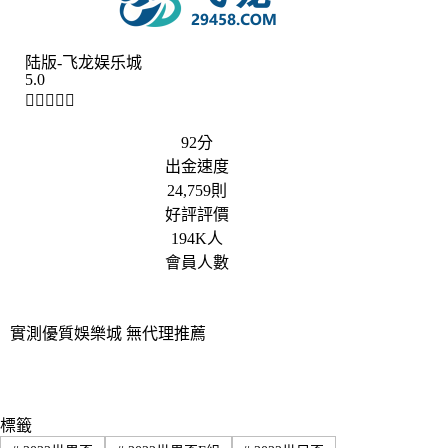
陆版-飞龙娱乐城
5.0





92分
出金速度
24,759則
好評評價
194K人
會員人數
實測優質娛樂城 無代理推薦
標籤