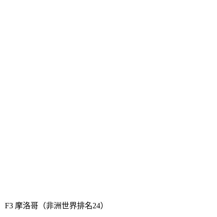
展望本屆世界盃的前景，作為時隔若干年再次進軍世
界盃的球隊，目標應該是享受比賽，展現風采。進一
球，拿一分，或許是本屆世界盃的切實目標。首戰就
遭遇最強球隊比利時，面對上屆世界盃的第三名，首
先不能被名銜嚇到，其次要盡快適應世界盃的氛圍，
不要太慌，沉著冷靜，否則很容易被打花。戰術方
面，首先還是要穩固防守，伺機反擊，少輸當贏。次
戰歐洲勁旅，上屆世界盃亞軍格子軍團克羅地亞。雖
然對手平均年齡比較大，但是經驗相當的豐富。加拿
大的優勢就在於年輕，能跑，有活力。所以本場比賽
的戰術就是要跑起來，把節奏帶快，爭取能進球或者
拿分。末戰小組最弱對手摩洛哥，這是最有希望獲勝
的比賽，當然對於摩洛哥也是同樣。雖然可能經驗上
比不過對手，但還是要發揮自己年輕能跑的優勢，帶
起節奏，同時也要防著對手偷襲。祝楓葉小伙兒好
運。
F3 摩洛哥（非洲世界排名24）