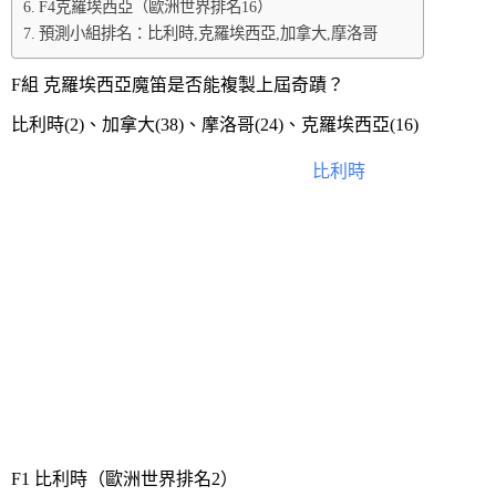
F4克羅埃西亞（歐洲世界排名16）
預測小組排名：比利時,克羅埃西亞,加拿大,摩洛哥
F組 克羅埃西亞魔笛是否能複製上屆奇蹟？
比利時(2)、加拿大(38)、摩洛哥(24)、克羅埃西亞(16)
這一組中，陣容極具攻防深度和天賦的
比利時
最有望
出線，接下來近況頗佳的加拿大會是大黑馬，因為先
前稱霸了中北美及加勒比海地區的預選賽，可惜只是
賽程並不討好，首仗就對上比利時，但也可能因此讓
這個世界盃的稀客把陣容練到最好。接下來是上屆原
不被看好的亞軍克羅埃西亞，當年被形容是魔笛Luka
Modrić一個人拉著球隊打進決賽（他因此得到2018金
球獎，打破近年來不是C羅就是梅西的魔障），本屆
應該是他最後一次踢世界盃了，能不能複製奇蹟？值
得觀望。至於摩洛哥一直是一支難以對付的北非球
隊，但是位於這組實在運氣不好。
F1 比利時（歐洲世界排名2）