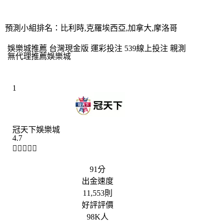
手。祝格子軍團好運。
預測小組排名：比利時,克羅埃西亞,加拿大,摩洛哥
娛樂城推薦 台灣現金版 運彩投注 539線上投注 親測
無代理推薦娛樂城
1
冠天下娛樂城
4.7





91分
出金速度
11,553則
好評評價
98K人