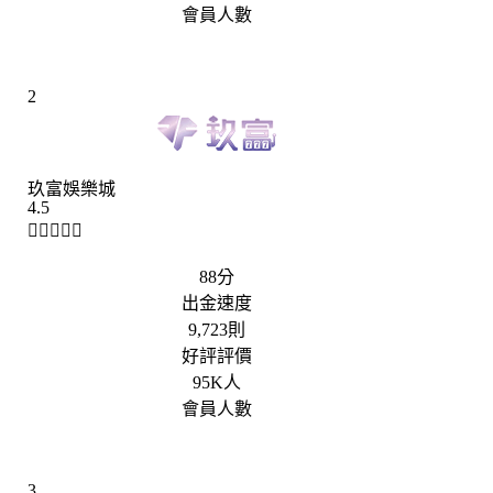
會員人數
2
玖富娛樂城
4.5





88分
出金速度
9,723則
好評評價
95K人
會員人數
3