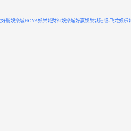
金好勝娛樂城
HOYA娛樂城
財神娛樂城
好贏娛樂城
陆版-飞龙娱乐
冠天下娛樂城
玖