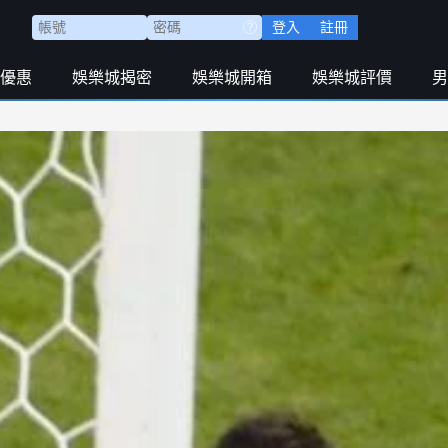
登入
註冊
優惠
娛樂城揭密
娛樂城開箱
娛樂城評價
男