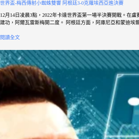
世界盃-梅西傳射小蜘蛛雙響 阿根廷3-0克羅埃西亞進決賽
12月14日凌晨3點，2022年卡達世界盃第一場半決賽開戰。
建功，阿爾瓦雷斯梅開二度。 阿根廷方面，阿庫尼亞和蒙迪埃爾
閱讀全文