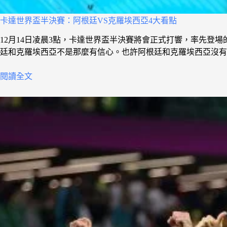
卡達世界盃半決賽：阿根廷VS克羅埃西亞4大看點
12月14日凌晨3點，卡達世界盃半決賽將會正式打響，率先
廷和克羅埃西亞不是那麼有信心。也許阿根廷和克羅埃西亞沒有
閱讀全文