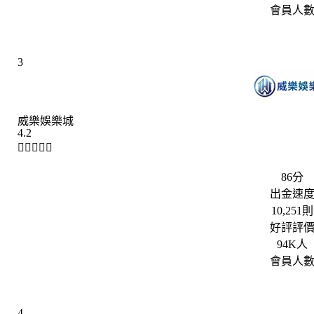
會員人
3
威樂娛樂城
4.2





86分
出金速
10,251則
好評評
94K人
會員人
4