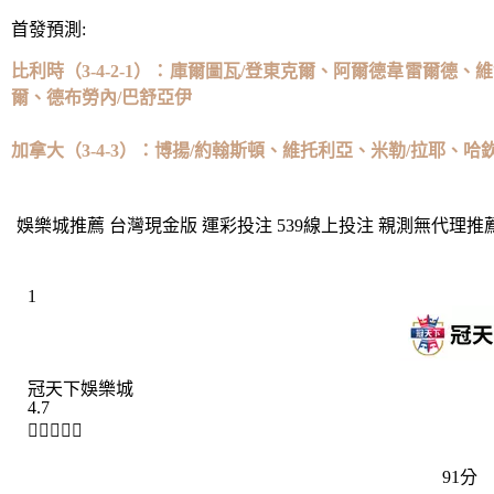
首發預測:
比利時（3-4-2-1）：庫爾圖瓦/登東克爾、阿爾德韋雷爾德
爾、德布勞內/巴舒亞伊
加拿大（3-4-3）：博揚/約翰斯頓、維托利亞、米勒/拉耶、
娛樂城推薦 台灣現金版 運彩投注 539線上投注 親測無代理推
1
冠天下娛樂城
4.7





91分