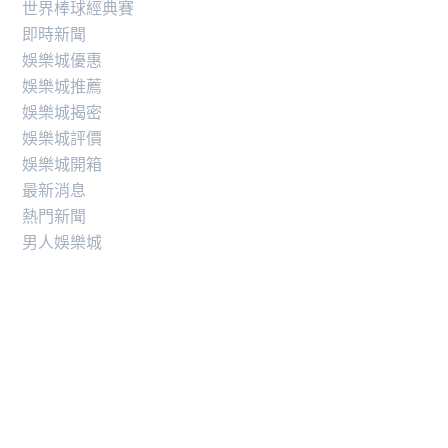
世界棒球經典賽
即時新聞
娛樂城優惠
娛樂城推薦
娛樂城揭密
娛樂城評價
娛樂城開箱
最新消息
熱門新聞
男人娛樂城