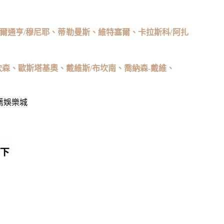
、維爾通亨/穆尼耶、蒂勒曼斯、維特塞爾、卡拉斯科/阿扎
哈欽森、歐斯塔基奧、戴維斯/布坎南、喬納森-戴維、
薦娛樂城