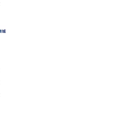
數
度
價
數