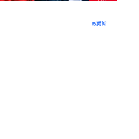
參賽隊伍中，這是間隔第2場的紀錄，僅次於
威爾斯
的64
們在小組賽三戰皆負且未進一球。截至目前，在世界盃歷
其中之一，其餘3隊分別是特立尼達和多巴哥、扎伊爾以
界盃的。作為2026年美加墨世界盃的東道主之一，加
一的比利時黃金一代交手，也算是積累經驗了。
有壓力，與一支沒有什麼可輸的球隊打比賽總會比較困
但也有可能帶來幫助，我們的球員想要證明自己，這是
樣的球員，他們的防守也非常強大，我們希望能試試他