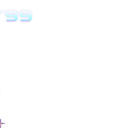
度
價
數