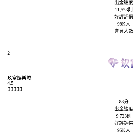
出金速
11,553則
好評評
98K人
會員人
2
玖富娛樂城
4.5





88分
出金速
9,723則
好評評
95K人