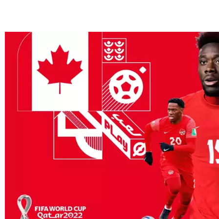
比利時主帥馬丁內斯透露，盧卡庫有可能在小組賽末輪復出：
而如果我聽了盧卡庫的話，第二場比賽就有可能讓他上場。”