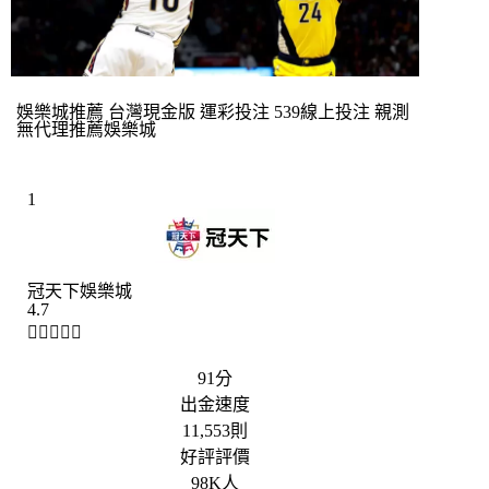
娛樂城推薦 台灣現金版 運彩投注 539線上投注 親測
無代理推薦娛樂城
1
冠天下娛樂城
4.7





91分
出金速度
11,553則
好評評價
98K人