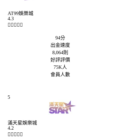
AT99娛樂城
4.3





94分
出金速度
8,064則
好評評價
75K人
會員人數
5
滿天星娛樂城
4.2




