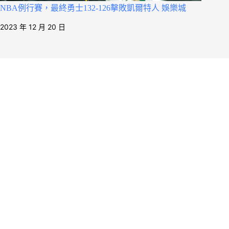
NBA例行賽，最終勇士132-126擊敗凱爾特人 娛樂城
2023 年 12 月 20 日