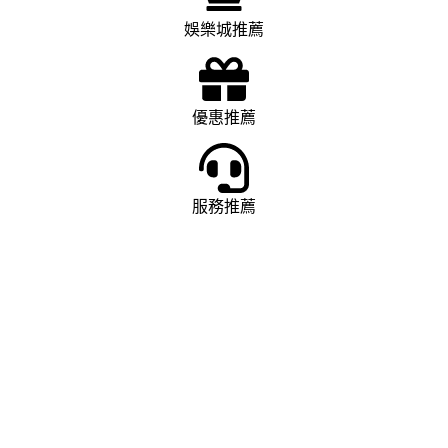
娛樂城推薦
優惠推薦
服務推薦
娛樂城推薦