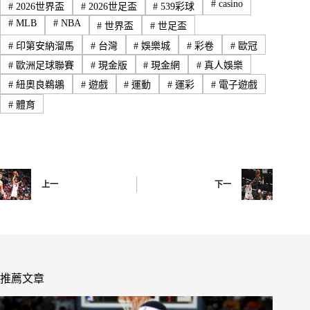
#
casino
#
2026世界盃
#
2026世足盃
#
539彩球
#
MLB
#
NBA
#
世界盃
#
世足盃
#
印第安納溜馬
#
台灣
#
娛樂城
#
彩卷
#
歐冠
#
歐洲足球聯賽
#
現金版
#
現金網
#
真人娛樂
#
紐奧良鵜鶘
#
遊戲
#
運動
#
運彩
#
電子遊戲
#
體育
上一
下一
推薦文章