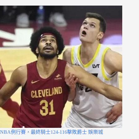
NBA例行賽，最終騎士124-116擊敗爵士 娛樂城