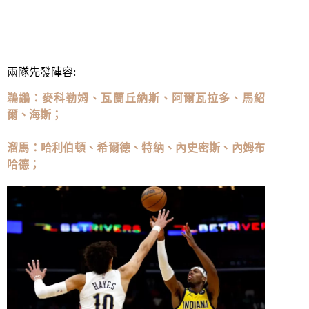
二陣容比拼溜馬緩慢縮小分差威利-格林一點都不慌，
馬瑟林製造犯規後溜馬主動暫停，兩隊分差還剩26分
比賽進入垃圾時間。
兩隊先發陣容:
鵜鶘：麥科勒姆、瓦蘭丘納斯、阿爾瓦拉多、馬紹
爾、海斯；
溜馬：哈利伯頓、希爾德、特納、內史密斯、內姆布
哈德；