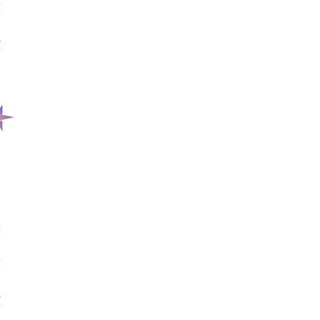
價
數
度
價
數