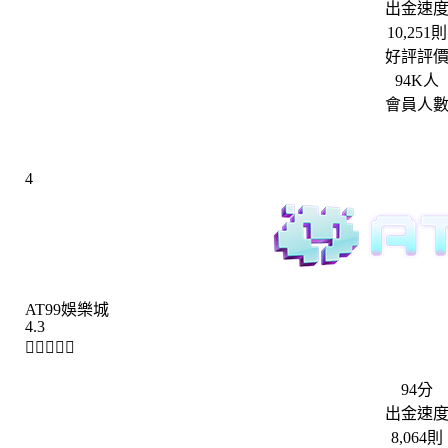
出金速
10,251則
好評評
94K人
會員人
4
AT99娛樂城
4.3





94分
出金速
8,064則