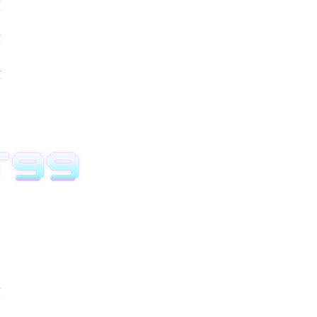
度
價
數
度