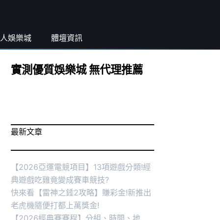
人娛樂城
體壇資訊
實測優質娛樂城 無代理推薦
最新文章
【2026亞運電競項目】13項遊戲分類!經
典遊戲吃雞竟變成賽車競技?
快來看【雷神之錘2攻略】賺彩金!新推出
老虎機隨便打都上萬獎金!
【2026經典賽賽程】分組、時間、地