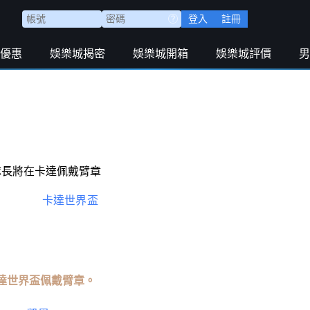
登入
註冊
優惠
娛樂城揭密
娛樂城開箱
娛樂城評價
男
隊長將在卡達佩戴臂章
隊長將在
卡達世界盃
期間佩戴“OneLove”臂章以反對歧
證，同性伴侶不會在 11 月 20 日開始的比賽中面
為期一季的 OneLove 宣傳活動旨在促進包容性，
達世界盃佩戴臂章。