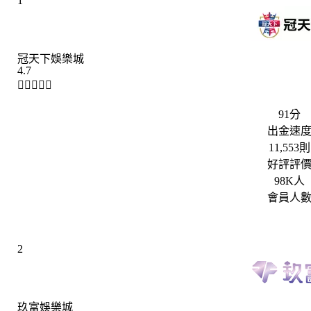
1
冠天下娛樂城
4.7





91分
出金速
11,553則
好評評
98K人
會員人
2
玖富娛樂城