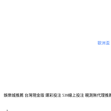
我很榮幸能與我以國家隊隊長一起支持重要的 OneLove 競選活
佩戴臂章。
作為隊長，我們可能都在球場上相互競爭，但我們同時也站在
代表我們的團隊一起佩戴臂章將在全世界都在關注時發出明確
英格蘭足協首席執行官馬克·布林厄姆表示，在 2020 年
歐洲盃
支持。
他還表示，英足總正在繼續推動對農民工及其家人在建設項目
本週，人權組織敦促更多的世界盃贊助商支持對工人及其家人
因卡達一再面臨關於移民工人條件的批評，但堅稱近年來它取
娛樂城推薦 台灣現金版 運彩投注 539線上投注 親測無代理推