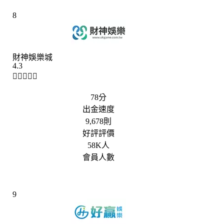
8
財神娛樂城
4.3





78分
出金速度
9,678則
好評評價
58K人
會員人數
9