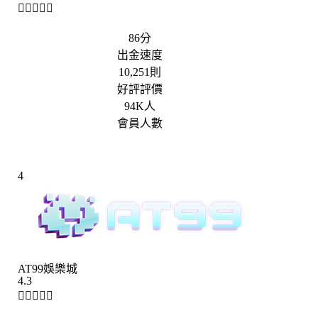





86分
出金速度
10,251則
好評評價
94K人
會員人數
4
AT99娛樂城
4.3




