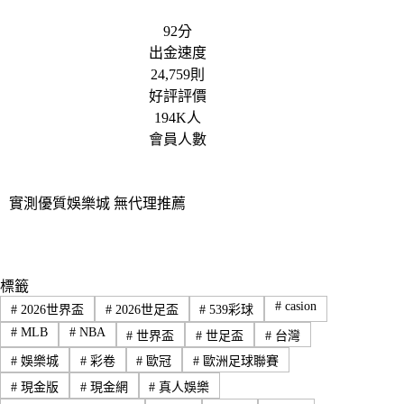
92分
出金速度
24,759則
好評評價
194K人
會員人數
實測優質娛樂城 無代理推薦
標籤
#
casion
#
2026世界盃
#
2026世足盃
#
539彩球
#
MLB
#
NBA
#
世界盃
#
世足盃
#
台灣
#
娛樂城
#
彩卷
#
歐冠
#
歐洲足球聯賽
#
現金版
#
現金網
#
真人娛樂