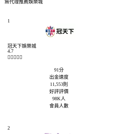
無代理推薦娛樂城
1
冠天下娛樂城
4.7





91分
出金速度
11,553則
好評評價
98K人
會員人數
2