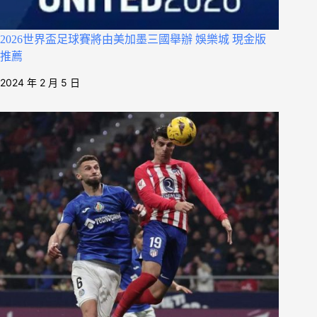
2026世界盃足球賽將由美加墨三國舉辦 娛樂城 現金版
推薦
2024 年 2 月 5 日