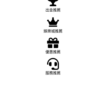
出金推薦
娛樂城推薦
優惠推薦
服務推薦
娛樂城推薦