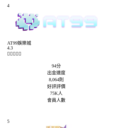
4
AT99娛樂城
4.3





94分
出金速度
8,064則
好評評價
75K人
會員人數
5