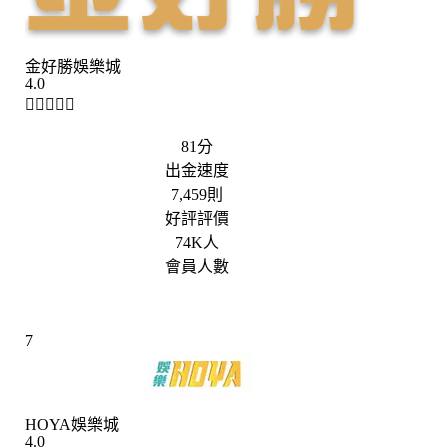
金好勝娛樂城
4.0





81分
出金速度
7,459則
好評評價
74K人
會員人數
7
HOYA娛樂城
4.0