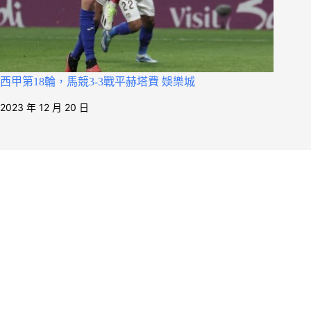
西甲第18輪，馬競3-3戰平赫塔費 娛樂城
2023 年 12 月 20 日