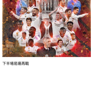
下半場易邊再戰
下半場開始，第47分鐘，卡瓦哈爾在後場防守時小腿
有些不適。第49分鐘，維尼修斯直傳，卡馬文加下底
回敲，本澤馬射門打高。第52分鐘，本澤馬傳球，維
尼修斯射門打高。第58分鐘，阿布德左路傳中被卡瓦
哈爾擋出，托羅在禁區外遠射，足球飛進球門死角，
奧薩蘇納1-1！