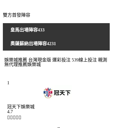
奧薩蘇納，奪得國王盃冠軍。
雙方首發陣容
皇馬出場陣容433
奧薩蘇納出場陣容4231
娛樂城推薦 台灣現金版 運彩投注 539線上投注 親測
無代理推薦娛樂城
1
冠天下娛樂城
4.7




