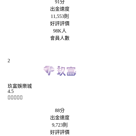
91分
出金速度
11,553則
好評評價
98K人
會員人數
2
玖富娛樂城
4.5





88分
出金速度
9,723則
好評評價