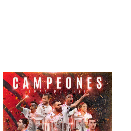
第25分鐘，維尼修斯左路橫傳，羅德里戈做球，本澤
馬射門被扑出。第26分鐘，佩尼亞斷球後直傳，阿布
德單刀挑射，卡瓦哈爾在門線解圍。第32分鐘，阿拉
巴主罰任意球射門擊中橫梁。第34分鐘，托羅遠射打
飛。第35分鐘，維尼修斯在禁區左側射門打高。第37
分鐘，大衛-加西亞對本澤馬犯規吃到黃牌。第40分
鐘，維尼修斯傳球，卡馬文加射門打偏。第41分鐘，
米利唐犯規吃到黃牌。第42分鐘，維尼修斯倒地後和
大衛-加西亞發生爭吵。第45分鐘，維尼修斯抗議判罰
吃到黃牌。上半場結束，皇馬暫時1-0領先奧薩蘇納。