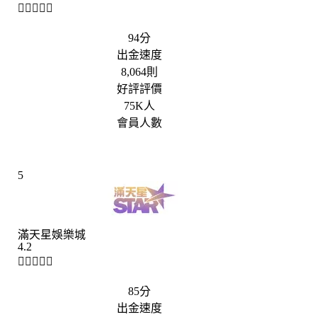





94分
出金速度
8,064則
好評評價
75K人
會員人數
5
滿天星娛樂城
4.2





85分
出金速度