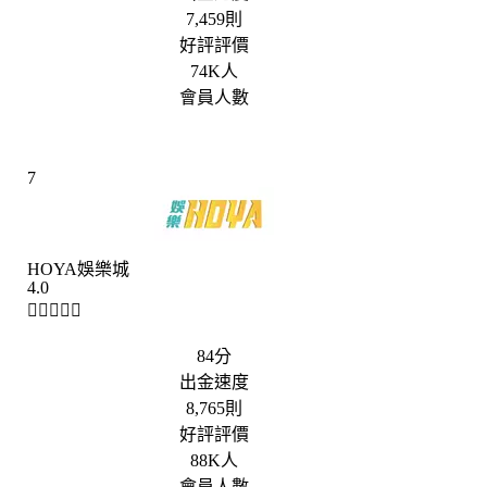
7,459則
好評評價
74K人
會員人數
7
HOYA娛樂城
4.0





84分
出金速度
8,765則
好評評價
88K人
會員人數