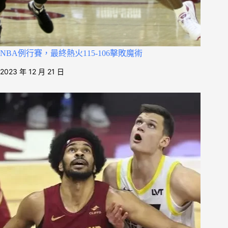
NBA例行賽，最終熱火115-106擊敗魔術
2023 年 12 月 21 日