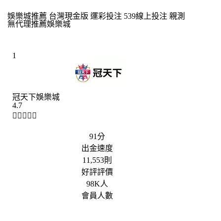
娛樂城推薦 台灣現金版 運彩投注 539線上投注 親測
無代理推薦娛樂城
1
冠天下娛樂城
4.7





91分
出金速度
11,553則
好評評價
98K人
會員人數