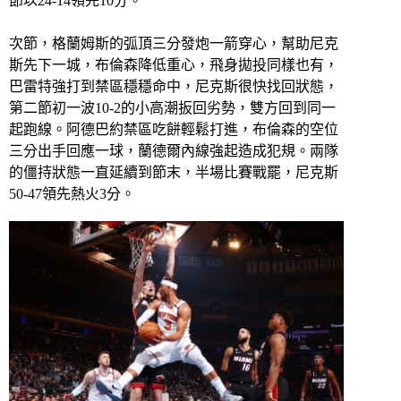
節以24-14領先10分。
次節，格蘭姆斯的弧頂三分發炮一箭穿心，幫助尼克
斯先下一城，布倫森降低重心，飛身拋投同樣也有，
巴雷特強打到禁區穩穩命中，尼克斯很快找回狀態，
第二節初一波10-2的小高潮扳回劣勢，雙方回到同一
起跑線。阿德巴約禁區吃餅輕鬆打進，布倫森的空位
三分出手回應一球，蘭德爾內線強起造成犯規。兩隊
的僵持狀態一直延續到節末，半場比賽戰罷，尼克斯
50-47領先熱火3分。