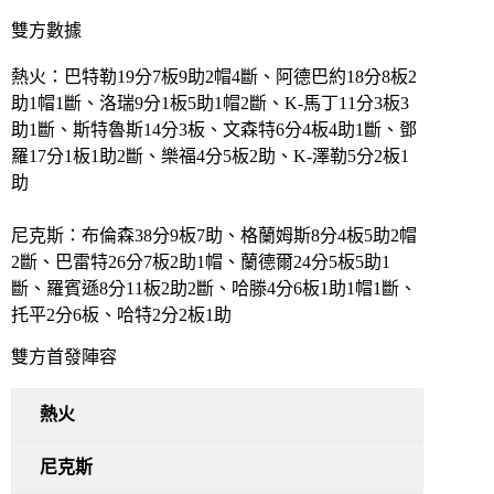
雙方數據
熱火：巴特勒19分7板9助2帽4斷、阿德巴約18分8板2
助1帽1斷、洛瑞9分1板5助1帽2斷、K-馬丁11分3板3
助1斷、斯特魯斯14分3板、文森特6分4板4助1斷、鄧
羅17分1板1助2斷、樂福4分5板2助、K-澤勒5分2板1
助
尼克斯：布倫森38分9板7助、格蘭姆斯8分4板5助2帽
2斷、巴雷特26分7板2助1帽、蘭德爾24分5板5助1
斷、羅賓遜8分11板2助2斷、哈滕4分6板1助1帽1斷、
托平2分6板、哈特2分2板1助
雙方首發陣容
熱火
尼克斯