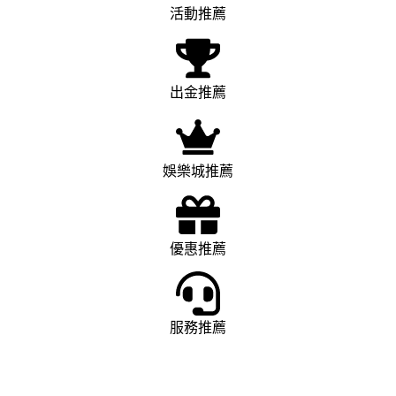
活動推薦
出金推薦
娛樂城推薦
優惠推薦
服務推薦
娛樂城推薦