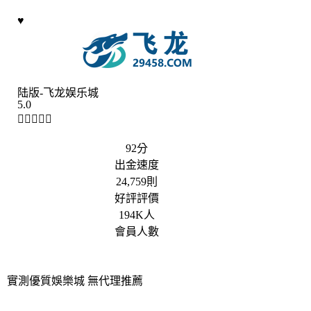
♥
陆版-飞龙娱乐城
5.0





92分
出金速度
24,759則
好評評價
194K人
會員人數
實測優質娛樂城 無代理推薦