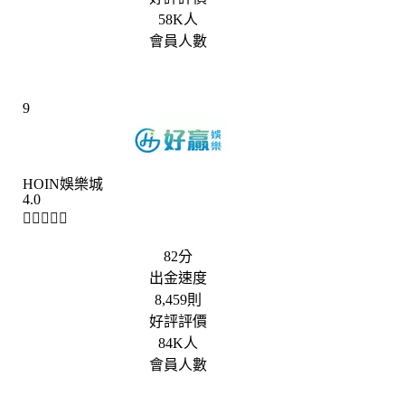
58K人
會員人數
9
HOIN娛樂城
4.0





82分
出金速度
8,459則
好評評價
84K人
會員人數