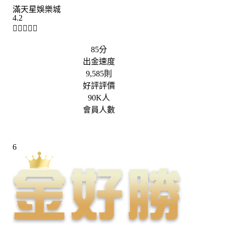
滿天星娛樂城
4.2





85分
出金速度
9,585則
好評評價
90K人
會員人數
6