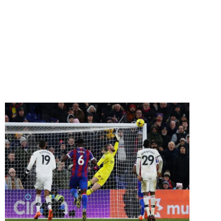
波，奧利斯任意球直接攻門，皮球擊中球門右上角橫
樑下沿彈入網窩，幫助水晶宮1-1扳平比分。
一場平局，並不能說明曼聯就沒奪冠希望了，畢竟賽
季很漫長，多賽1輪比阿森納少8分，下輪若能客場擊
敗阿森納，那麼分差就變成5分了。但以曼聯如今客
場連水晶宮都踢不贏的水準，去酋長球場能踢得贏阿
森納？