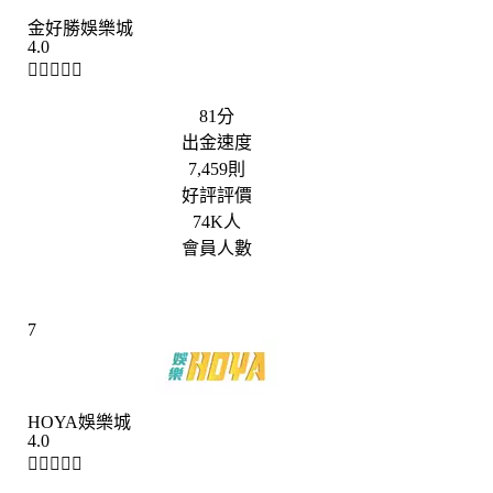
金好勝娛樂城
4.0





81分
出金速度
7,459則
好評評價
74K人
會員人數
7
HOYA娛樂城
4.0




