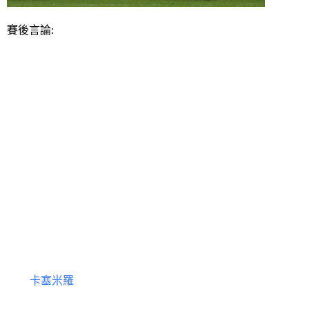
賽後言論:
賽後，德赫亞表示：“我們失去了對比賽的控制。然
後他們開始創造機會，他們通過任意球得分。”如果
我們想在這些比賽中獲勝，我們必須控制比賽直到最
後。今天我們丟掉了2分。我對上半場的撲救很滿
意，我認為球在我上方，所以我用手指碰了一下，幾
分鐘後我們就進球了，所以感覺很好。最後的感覺不
太好，因為我們沒有贏。他們打入了進球，他們配得
上1分。
對於韋霍斯特的首秀，德赫亞表示：他做得很好。在
定位球上，他是一個大個子，他在兩個方面都幫助了
我們，我認為這是一個很棒的首秀。
對於
卡塞米羅
的黃牌，德赫亞表示：週日卡塞米羅停
賽是一個巨大的打擊。我不明白阿森納（這週）為啥