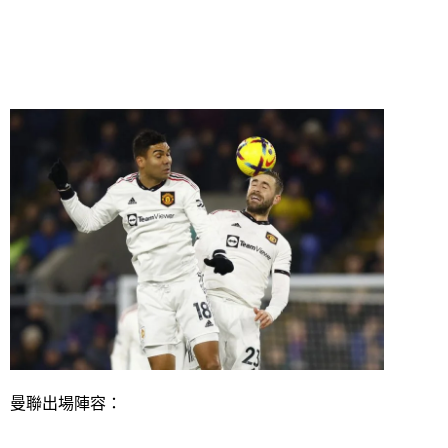
沒補賽，我們必須在同一周比賽，他們卻不用比賽。
現在我們失去了一名最好的球員。我不理解。現在我
們沒能拿下一場重要的比賽，這對於我們來說是個很
大的損失。
曼聯出場陣容：