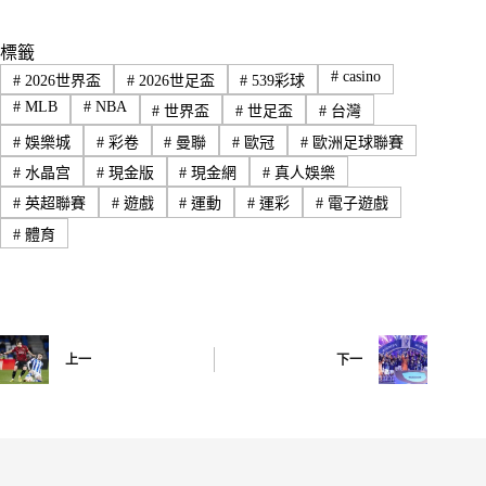
標籤
#
casino
#
2026世界盃
#
2026世足盃
#
539彩球
#
MLB
#
NBA
#
世界盃
#
世足盃
#
台灣
#
娛樂城
#
彩卷
#
曼聯
#
歐冠
#
歐洲足球聯賽
#
水晶宫
#
現金版
#
現金網
#
真人娛樂
#
英超聯賽
#
遊戲
#
運動
#
運彩
#
電子遊戲
#
體育
上一
下一