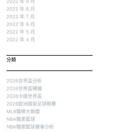
2022 年 9 月
2022 年 8 月
2022 年 7 月
2022 年 6 月
2022 年 5 月
2022 年 4 月
分類
2026世界盃分析
2026世界盃轉播
2026卡達世界盃
2026歐洲國家足球聯賽
MLB職棒大聯盟
NBA職業籃球
NBA職業籃球賽事分析