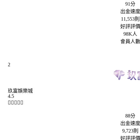
91分
出金速
11,553則
好評評
98K人
會員人
2
玖富娛樂城
4.5





88分
出金速
9,723則
好評評