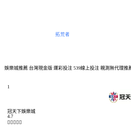
撲，在還剩36秒的時候被追至分差只有1分。在這關鍵時刻，
就要被對手逆轉贏球的湖人後衛貝弗利心生一計，利用製造
成了假摔，新賽季第一張假摔罰單將誕生。
在比賽還剩21秒的時候，
拓荒者
拿球權發起反攻，貝弗利在
誇張摔倒在地板上並露出了痛苦的表情，裁判的第一反應便
這次摔倒有表演的成分，拓荒者為此使用了挑戰權利。通過
成功。利用這個球權，利拉德命中三分，被拓荒者反超。
娛樂城推薦 台灣現金版 運彩投注 539線上投注 親測無代理推
1
冠天下娛樂城
4.7




