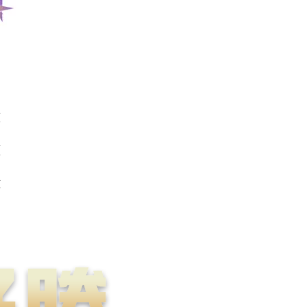
度
價
數