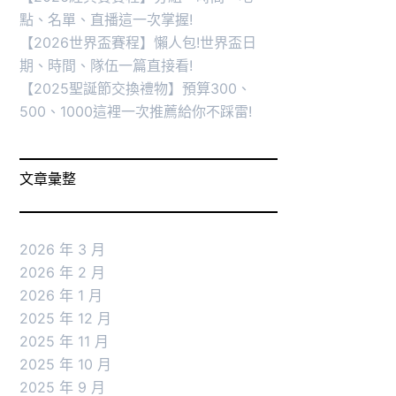
點、名單、直播這一次掌握!
【2026世界盃賽程】懶人包!世界盃日
期、時間、隊伍一篇直接看!
【2025聖誕節交換禮物】預算300、
500、1000這裡一次推薦給你不踩雷!
文章彙整
2026 年 3 月
2026 年 2 月
2026 年 1 月
2025 年 12 月
2025 年 11 月
2025 年 10 月
2025 年 9 月