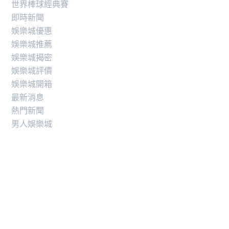
世界棒球經典賽
即時新聞
娛樂城優惠
娛樂城推薦
娛樂城揭密
娛樂城評價
娛樂城開箱
最新消息
熱門新聞
男人娛樂城