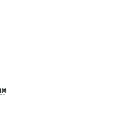
度
價
數