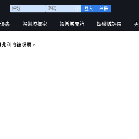
登入
註冊
優惠
娛樂城揭密
娛樂城開箱
娛樂城評價
男
，貝弗利將被處罰。
備戰著，力爭幫助球隊在新賽季拿到更多場次的勝利，
時，球員們在賽場上的表現同樣精彩，值得我們一起去
的挑戰，但面對實力相較勇士隊、快艇隊更弱一點的拓
對手而吞下3連敗的苦果。而這場比賽，湖人隊可謂輸球輸
是什麼原因呢？
希望拿到賽季首勝的他們在終場2分鐘遭到對手瘋狂反