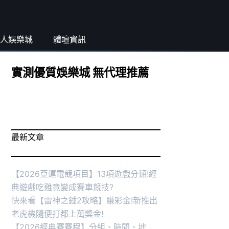
人娛樂城
體壇資訊
實測優質娛樂城 無代理推薦
最新文章
【2026亞運電競項目】13項遊戲分類!經
典遊戲吃雞竟變成賽車競技?
快來看【雷神之錘2攻略】賺彩金!新推出
老虎機隨便打都上萬獎金!
【2026經典賽賽程】分組、時間、地