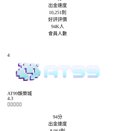
出金速度
10,251則
好評評價
94K人
會員人數
4
AT99娛樂城
4.3





94分
出金速度
8,064則