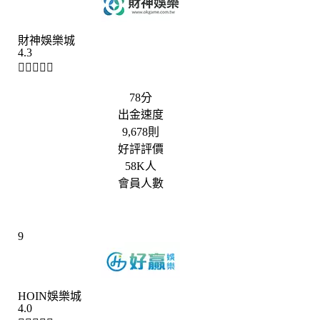
財神娛樂城
4.3





78分
出金速度
9,678則
好評評價
58K人
會員人數
9
HOIN娛樂城
4.0