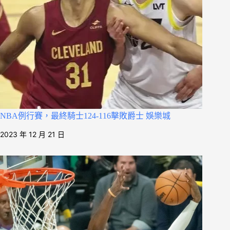
NBA例行賽，最終騎士124-116擊敗爵士 娛樂城
2023 年 12 月 21 日