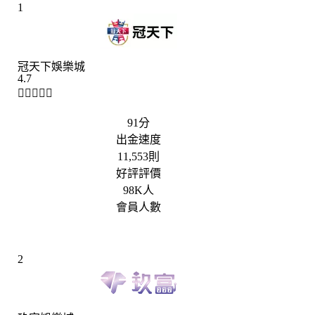
1
冠天下娛樂城
4.7





91分
出金速度
11,553則
好評評價
98K人
會員人數
2