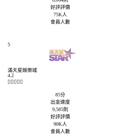
好評評價
75K人
會員人數
5
滿天星娛樂城
4.2





85分
出金速度
9,585則
好評評價
90K人
會員人數