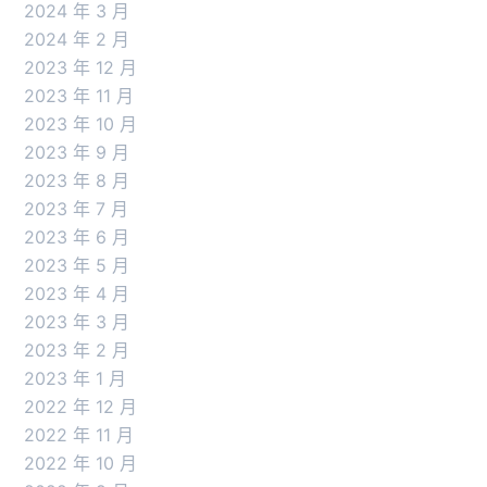
2024 年 3 月
2024 年 2 月
2023 年 12 月
2023 年 11 月
2023 年 10 月
2023 年 9 月
2023 年 8 月
2023 年 7 月
2023 年 6 月
2023 年 5 月
2023 年 4 月
2023 年 3 月
2023 年 2 月
2023 年 1 月
2022 年 12 月
2022 年 11 月
2022 年 10 月