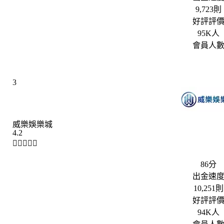
9,723則
好評評
95K人
會員人
3
威樂娛樂城
4.2





86分
出金速
10,251則
好評評
94K人