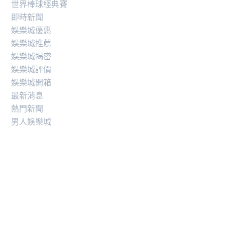
世界棒球經典賽
即時新聞
娛樂城優惠
娛樂城推薦
娛樂城揭密
娛樂城評價
娛樂城開箱
最新消息
熱門新聞
男人娛樂城