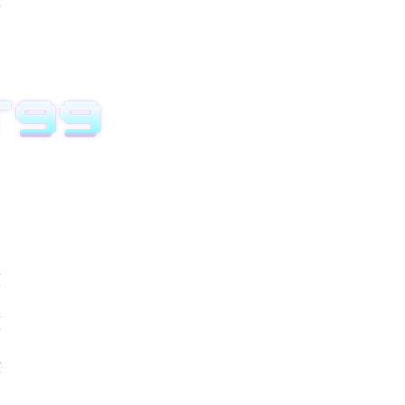
數
度
價
數