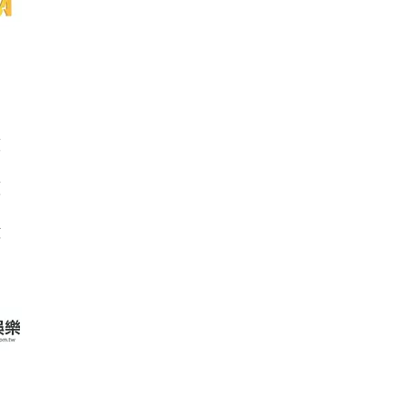
度
價
數