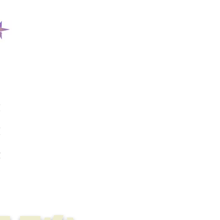
度
價
數