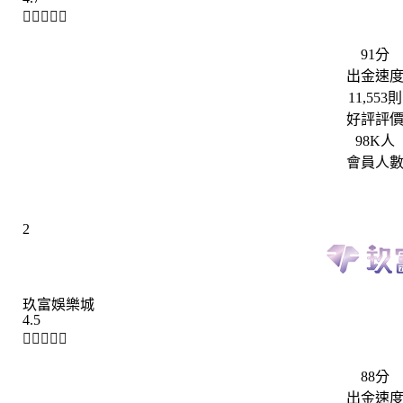





91分
出金速
11,553則
好評評
98K人
會員人
2
玖富娛樂城
4.5





88分
出金速