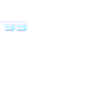
度
價
數