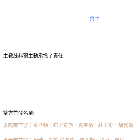
進入末節，普爾和維金斯等人的發揮幫助勇士繼續追擊，沙
比賽努力追分並在本節末段將分差迫近至個位數但終究是無
比賽，全場比賽結束，太陽125-113拿下
勇士
終結六連敗的同時
估計勇士自己也沒想到會在主場再次失足。面對缺少核心的
回了狀態。遺憾的是，他們未能完成大逆轉，最終落敗。賽後
主教練科爾主動承擔了責任
勇士3連敗！跌至西部第八。賽後，主教練科爾也主動承擔了
的錯。這就是NBA，這裡沒有一場比賽是輕鬆的。這個結果
爾還讚揚了球隊末節的表現，這才是球隊該有的樣子。
賽後湯普森也坦言，認為球隊有點過於放鬆了。
雙方首發名單:
太陽隊首發：華盛頓、布里奇斯、克雷格、薩里奇、蘭代爾