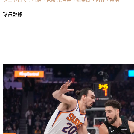
勇士隊首發：柯瑞、克萊-湯普森、維金斯、格林、盧尼
球員數據:
太陽隊：布里奇斯26分9籃板5助攻1搶斷3蓋帽，華盛頓21分1
格12分13籃板1助攻2蓋帽，李22分7籃板4助攻。
勇士隊：湯普森29分5籃板1搶斷，普爾27分5籃板6助攻2搶斷，
斷。