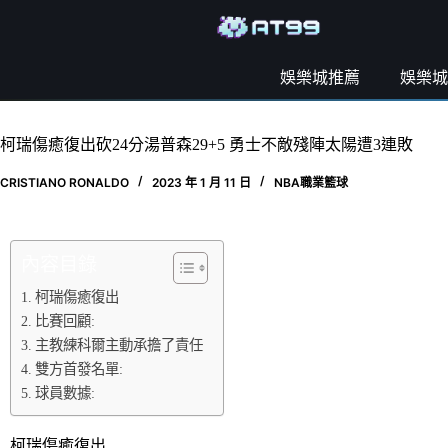
娛樂城推薦
娛樂城
柯瑞傷癒復出砍24分湯普森29+5 勇士不敵殘陣太陽遭3連敗
CRISTIANO RONALDO
2023 年 1 月 11 日
NBA職業籃球
內容目錄
柯瑞傷癒復出
比賽回顧:
主教練科爾主動承擔了責任
雙方首發名單:
球員數據:
柯瑞傷癒復出