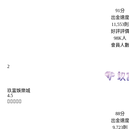
91分
出金速
11,553則
好評評
98K人
會員人
2
玖富娛樂城
4.5





88分
出金速
9,723則