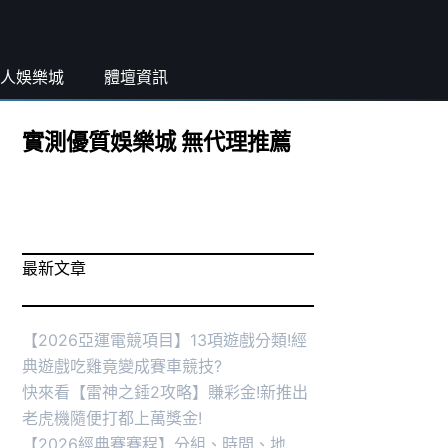
人娛樂城
體壇資訊
實測優質娛樂城 無代理推薦
最新文章
【2026亞運電競項目】13項遊戲分類!經
典遊戲吃雞竟變成賽車競技?
快來看【雷神之錘2攻略】賺彩金!新推出
老虎機隨便打都上萬獎金!
【2026經典賽賽程】分組、時間、地