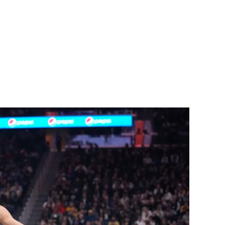
籃板5助攻1搶斷，薩里奇19分9籃板7助攻1搶斷，克雷
柯瑞24分1籃板3助攻1搶斷，格林5分12籃板6助攻2搶