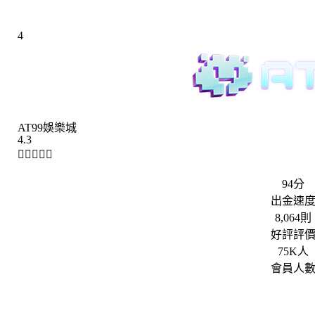
4
AT99娛樂城
4.3





94分
出金速
8,064則
好評評
75K人
會員人