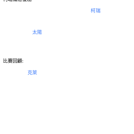
今天勇士坐鎮主場迎戰太陽。本場比賽，
柯瑞
在缺席11場比
保羅、艾頓、克勞德、布克、佩恩、約翰遜均無法出戰，他們
進入2023年，
太陽
還沒有取得過一場勝利，這支西部豪強陷
衛冕冠軍勇士，而對面的核心柯瑞傷愈復出。從人員配置上
些讓人意外。
比賽回顧:
比賽開始，
克萊
外線開火為勇士先聲奪人，比永博等人內外
顏色，李和布里奇斯在本節後段的發揮幫助太陽領先結束首節，首
進入次節，華盛頓和蘭代爾等人的發揮幫助太陽拉開比分至
斯等人在本節中後段的發揮幫助太陽兩位數領先進入更衣室，半場
下半場再戰，克雷格中投得手拉開下半場大幕，太陽順勢徹
盛頓等人在本節中後段的發揮幫助太陽大比分領先進入末節，三節