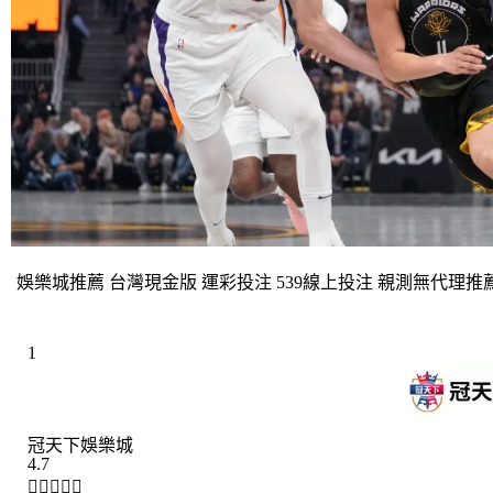
娛樂城推薦 台灣現金版 運彩投注 539線上投注 親測無代理推
1
冠天下娛樂城
4.7




