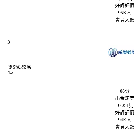
好評評
95K人
會員人
3
威樂娛樂城
4.2





86分
出金速
10,251則
好評評
94K人
會員人