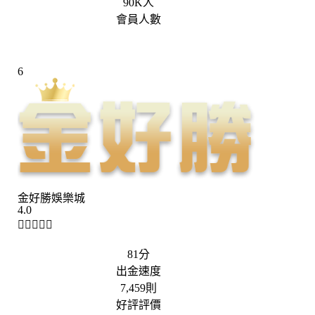
90K人
會員人數
6
金好勝娛樂城
4.0





81分
出金速度
7,459則
好評評價