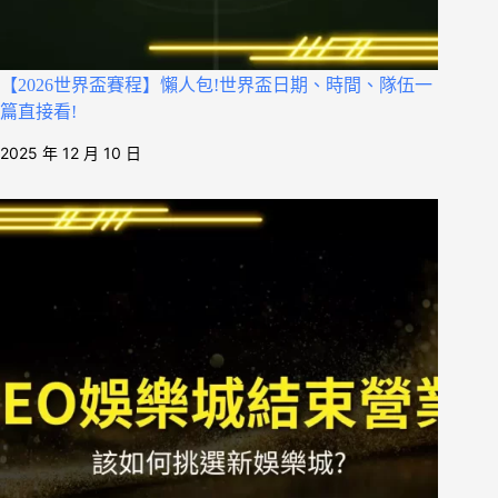
【2026世界盃賽程】懶人包!世界盃日期、時間、隊伍一
篇直接看!
2025 年 12 月 10 日