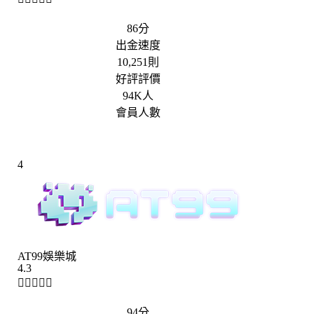
86分
出金速度
10,251則
好評評價
94K人
會員人數
4
AT99娛樂城
4.3





94分