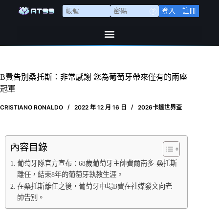
登入
註冊
B費告別桑托斯：非常感謝 您為葡萄牙帶來僅有的兩座
冠軍
CRISTIANO RONALDO
2022 年 12 月 16 日
2026卡達世界盃
內容目錄
葡萄牙隊官方宣布：68歲葡萄牙主帥費爾南多-桑托斯
離任，結束8年的葡萄牙執教生涯。
在桑托斯離任之後，葡萄牙中場B費在社媒發文向老
帥告別。