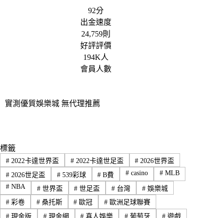
92分
出金速度
24,759則
好評評價
194K人
會員人數
實測優質娛樂城 無代理推薦
標籤
#
2022卡達世界盃
#
2022卡達世足盃
#
2026世界盃
#
casino
#
MLB
#
2026世足盃
#
539彩球
#
B費
#
NBA
#
世界盃
#
世足盃
#
台灣
#
娛樂城
#
彩卷
#
桑托斯
#
歐冠
#
歐洲足球聯賽
#
現金版
#
現金網
#
真人娛樂
#
葡萄牙
#
遊戲