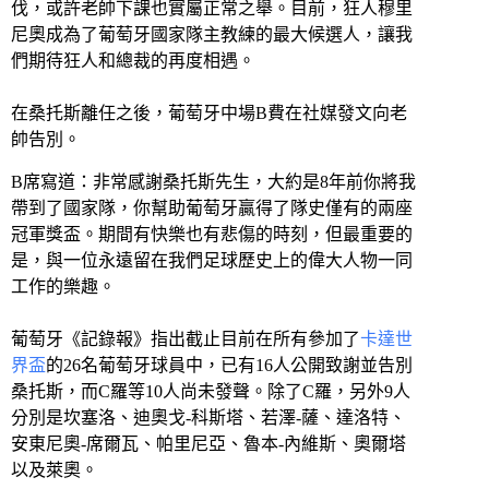
伐，或許老帥下課也實屬正常之舉。目前，狂人穆里
尼奧成為了葡萄牙國家隊主教練的最大候選人，讓我
們期待狂人和總裁的再度相遇。
在桑托斯離任之後，葡萄牙中場B費在社媒發文向老
帥告別。
B席寫道：非常感謝桑托斯先生，大約是8年前你將我
帶到了國家隊，你幫助葡萄牙贏得了隊史僅有的兩座
冠軍獎盃。期間有快樂也有悲傷的時刻，但最重要的
是，與一位永遠留在我們足球歷史上的偉大人物一同
工作的樂趣。
葡萄牙《記錄報》指出截止目前在所有參加了
卡達世
界盃
的26名葡萄牙球員中，已有16人公開致謝並告別
桑托斯，而C羅等10人尚未發聲。除了C羅，另外9人
分別是坎塞洛、迪奧戈-科斯塔、若澤-薩、達洛特、
安東尼奧-席爾瓦、帕里尼亞、魯本-內維斯、奧爾塔
以及萊奧。