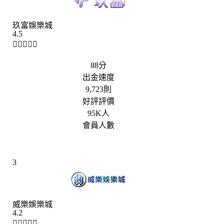
玖富娛樂城
4.5





88分
出金速度
9,723則
好評評價
95K人
會員人數
3
威樂娛樂城
4.2




