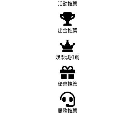
活動推薦
出金推薦
娛樂城推薦
優惠推薦
服務推薦
娛樂城推薦