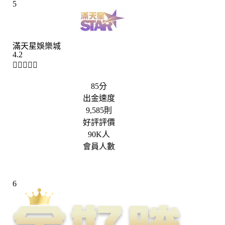
5
滿天星娛樂城
4.2





85分
出金速度
9,585則
好評評價
90K人
會員人數
6