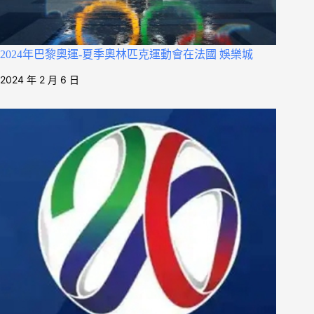
2024年巴黎奧運-夏季奧林匹克運動會在法國 娛樂城
2024 年 2 月 6 日