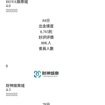
HOYA娛樂城
4.0





84分
出金速度
8,765則
好評評價
88K人
會員人數
8
財神娛樂城
4.3





78分