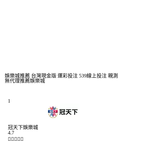
最終，憑藉格拉利甚、哈蘭德、福登的進球，曼城
3：0輕取狼隊，7戰積17分升至英超積分榜榜首，領
先次席阿森納2分，當然，曼城多賽1輪。哈蘭德英超
進球達到11球，7場11球的效率也堪稱恐怖。此前球
員生涯英超前10場的進球紀錄也就11球，由奎恩、西
塞、迭戈·科斯塔三人保持，哈蘭德還能踢3場，不至
於一個球都不進，所以說獨享英超前10場進球紀錄早
晚的事。
娛樂城推薦 台灣現金版 運彩投注 539線上投注 親測
無代理推薦娛樂城
1
冠天下娛樂城
4.7




