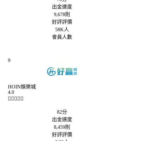
出金速度
9,678則
好評評價
58K人
會員人數
9
HOIN娛樂城
4.0





82分
出金速度
8,459則
好評評價