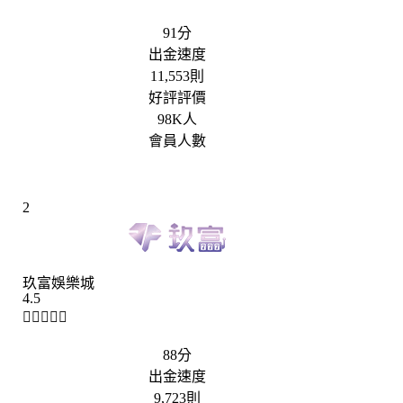
91分
出金速度
11,553則
好評評價
98K人
會員人數
2
玖富娛樂城
4.5





88分
出金速度
9,723則