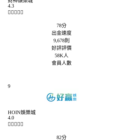
財神娛樂城
4.3





78分
出金速度
9,678則
好評評價
58K人
會員人數
9
HOIN娛樂城
4.0





82分