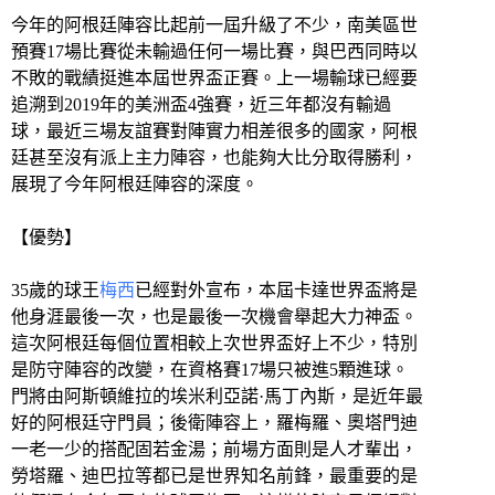
今年的阿根廷陣容比起前一屆升級了不少，南美區世
預賽17場比賽從未輸過任何一場比賽，與巴西同時以
不敗的戰績挺進本屆世界盃正賽。上一場輸球已經要
追溯到2019年的美洲盃4強賽，近三年都沒有輸過
球，最近三場友誼賽對陣實力相差很多的國家，阿根
廷甚至沒有派上主力陣容，也能夠大比分取得勝利，
展現了今年阿根廷陣容的深度。
【優勢】
35歲的球王
梅西
已經對外宣布，本屆卡達世界盃將是
他身涯最後一次，也是最後一次機會舉起大力神盃。
這次阿根廷每個位置相較上次世界盃好上不少，特別
是防守陣容的改變，在資格賽17場只被進5顆進球。
門將由阿斯頓維拉的埃米利亞諾·馬丁內斯，是近年最
好的阿根廷守門員；後衛陣容上，羅梅羅、奧塔門迪
一老一少的搭配固若金湯；前場方面則是人才輩出，
勞塔羅、迪巴拉等都已是世界知名前鋒，最重要的是