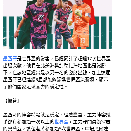
墨西哥
是世界盃的常客，已經累計了超過17次世界盃
出場次數，他們在北美洲與加勒比海地區也是常勝
軍，在該地區經常是以第一名的姿態出線，加上這屆
墨西哥已經連續8屆都能夠踢進世界盃決賽週，顯示
了他們國家足球實力的穩定性。
【優勢】
墨西哥的陣容特點就是穩定、經驗豐富，主力陣容幾
乎都有參加過一次以上的
世界盃
，主力守門員為37歲
的奧喬亞，這位老將參加過5次世界盃，中場瓜爾達