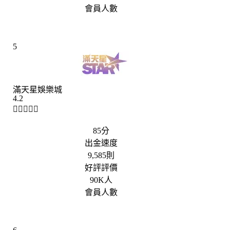
會員人數
5
滿天星娛樂城
4.2





85分
出金速度
9,585則
好評評價
90K人
會員人數