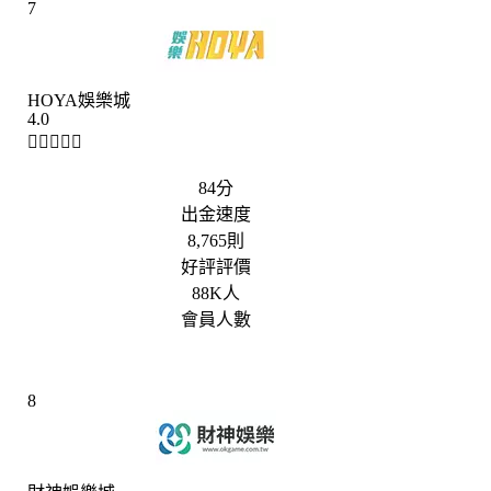
7
HOYA娛樂城
4.0





84分
出金速度
8,765則
好評評價
88K人
會員人數
8