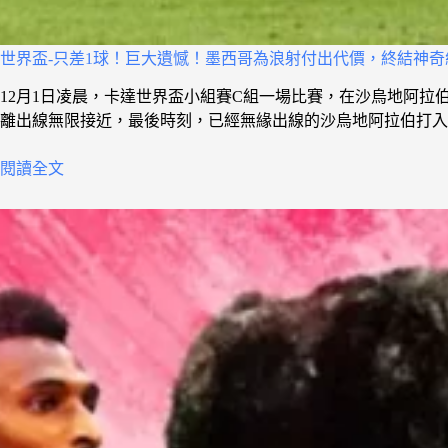
世界盃-只差1球！巨大遺憾！墨西哥為浪射付出代價，終結神
12月1日凌晨，卡達世界盃小組賽C組一場比賽，在沙烏地阿拉
離出線無限接近，最後時刻，已經無緣出線的沙烏地阿拉伯打入
閱讀全文