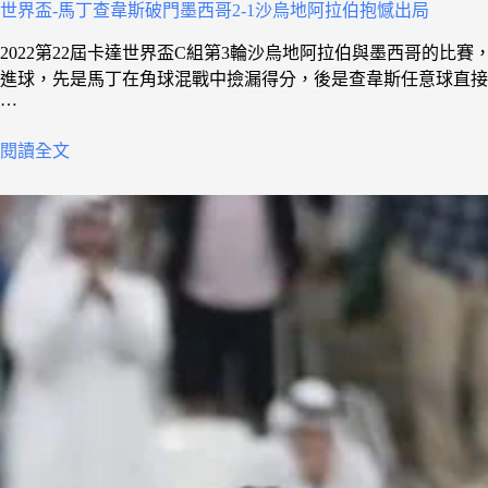
世界盃-馬丁查韋斯破門墨西哥2-1沙烏地阿拉伯抱憾出局
2022第22屆卡達世界盃C組第3輪沙烏地阿拉伯與墨西哥的比
進球，先是馬丁在角球混戰中撿漏得分，後是查韋斯任意球直接
…
閱讀全文