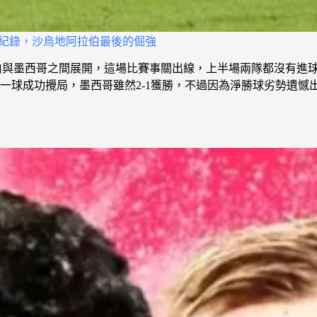
奇紀錄，沙烏地阿拉伯最後的倔強
伯與墨西哥之間展開，這場比賽事關出線，上半場兩隊都沒有進球
一球成功攪局，墨西哥雖然2-1獲勝，不過因為淨勝球劣勢遺憾