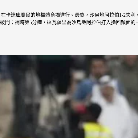
賽，在卡達庫賽爾的地標體育場進行。最終，沙烏地阿拉伯1-2失利
破門；補時第5分鐘，達瓦薩里為沙烏地阿拉伯打入挽回顏面的