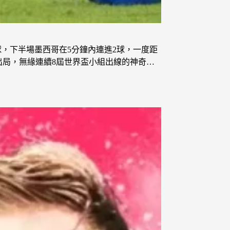
，下半場墨西哥在5分鐘內連進2球，一度距
出局，無緣連續8屆世界盃小組出線的神奇…