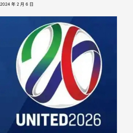
2024 年 2 月 6 日