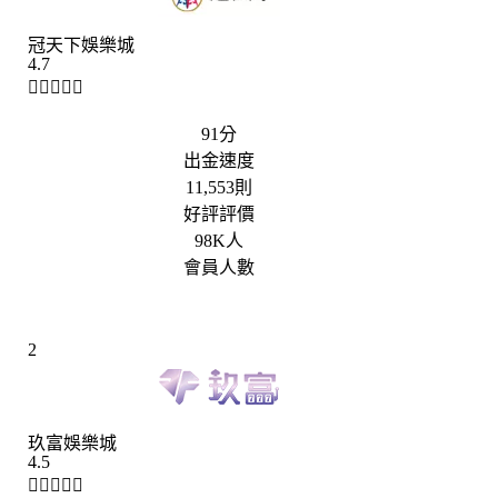
冠天下娛樂城
4.7





91分
出金速度
11,553則
好評評價
98K人
會員人數
2
玖富娛樂城
4.5




