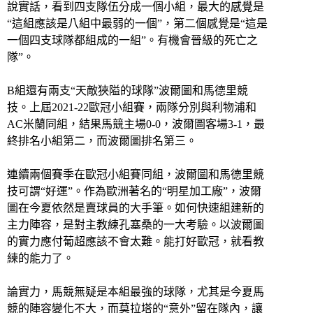
說實話，看到四支隊伍分成一個小組，最大的感覺是
“這組應該是八組中最弱的一個”，第二個感覺是“這是
一個四支球隊都組成的一組”。有機會晉級的死亡之
隊”。
B組還有兩支“天敵狹隘的球隊”波爾圖和馬德里競
技。上屆2021-22歐冠小組賽，兩隊分別與利物浦和
AC米蘭同組，結果馬競主場0-0，波爾圖客場3-1，最
終排名小組第二，而波爾圖排名第三。
連續兩個賽季在歐冠小組賽同組，波爾圖和馬德里競
技可謂“好運”。作為歐洲著名的“明星加工廠”，波爾
圖在今夏依然是賣球員的大手筆。如何快速組建新的
主力陣容，是對主教練孔塞桑的一大考驗。以波爾圖
的實力應付葡超應該不會太難。能打好歐冠，就看教
練的能力了。
論實力，馬競無疑是本組最強的球隊，尤其是今夏馬
競的陣容變化不大，而莫拉塔的“意外”留在隊內，讓