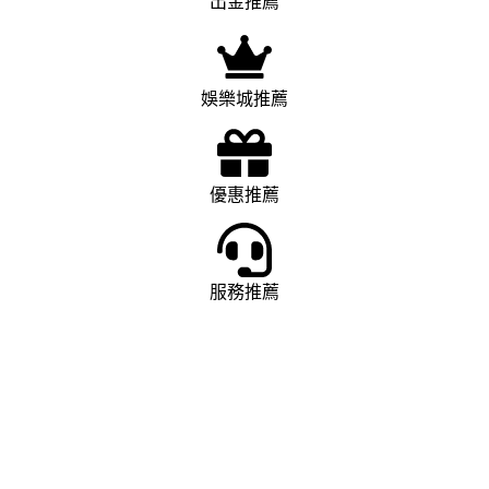
出金推薦
娛樂城推薦
優惠推薦
服務推薦
娛樂城推薦