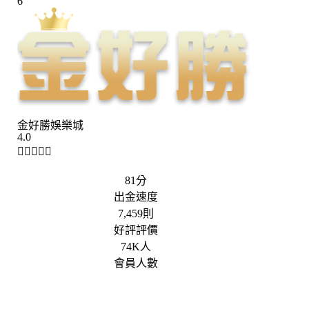
6
金好勝娛樂城
4.0





81分
出金速度
7,459則
好評評價
74K人
會員人數