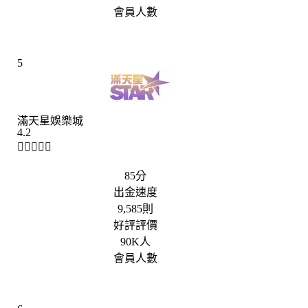
會員人數
5
滿天星娛樂城
4.2





85分
出金速度
9,585則
好評評價
90K人
會員人數