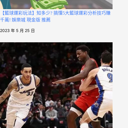
【籃球運彩玩法】知多少? 搞懂5大籃球運彩分析技巧賺
千萬! 娛樂城 現金版 推薦
2023 年 5 月 25 日