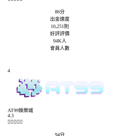
86分
出金速度
10,251則
好評評價
94K人
會員人數
4
AT99娛樂城
4.3





94分