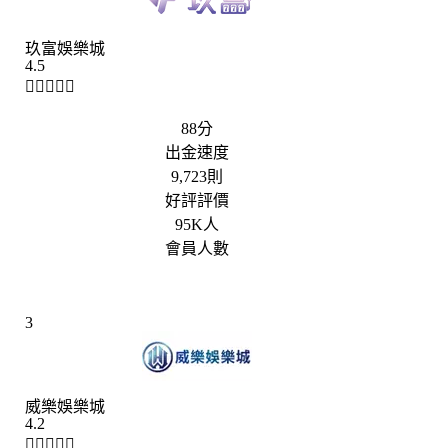
玖富娛樂城
4.5





88分
出金速度
9,723則
好評評價
95K人
會員人數
3
威樂娛樂城
4.2




