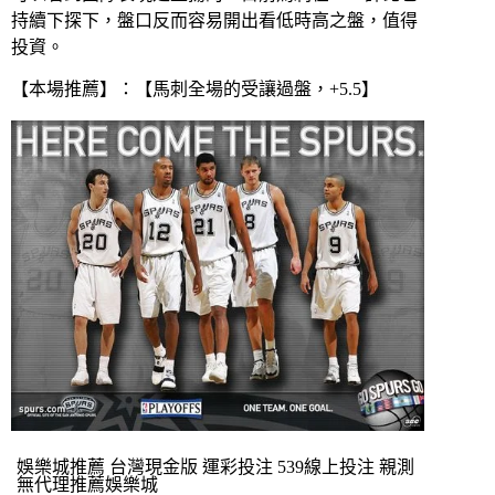
持續下探下，盤口反而容易開出看低時高之盤，值得
投資。
【本場推薦】：【馬刺全場的受讓過盤，+5.5】
娛樂城推薦 台灣現金版 運彩投注 539線上投注 親測
無代理推薦娛樂城