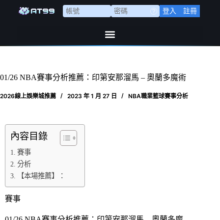
登入
註冊
01/26 NBA賽事分析推薦：印第安那溜馬 – 奧蘭多魔術
2026線上娛樂城推薦
2023 年 1 月 27 日
NBA職業籃球賽事分析
內容目錄
賽事
分析
【本場推薦】：
賽事
01/26 NBA賽事分析推薦：印第安那溜馬 – 奧蘭多魔