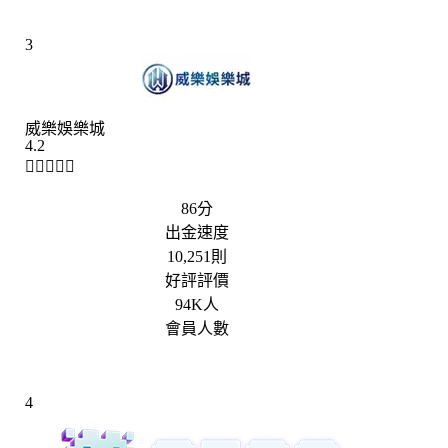
3
威樂娛樂城
4.2





86分
出金速度
10,251則
好評評價
94K人
會員人數
4