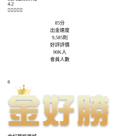
4.2





85分
出金速度
9,585則
好評評價
90K人
會員人數
6