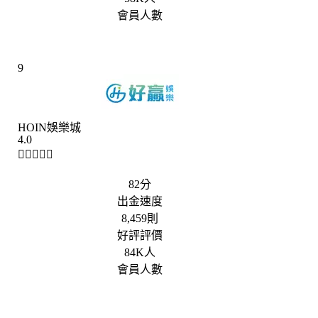
會員人數
9
HOIN娛樂城
4.0





82分
出金速度
8,459則
好評評價
84K人
會員人數