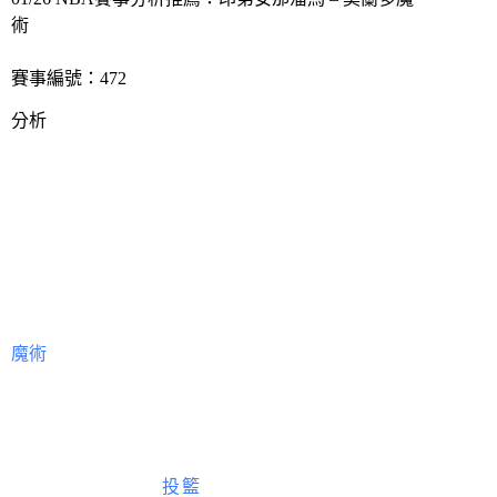
術
賽事編號：472
分析
溜馬今天取勝止住7連敗，這波連敗基本突顯缺少哈
利柏頓有多痛苦。要注意在止敗情況下AI開盤機制的
等級分也同時頂住下壓力度，目前等級分實際上仍高
過魔術一些，但本場比賽開盤上直接給與魔術需贏兩
個回合的得分量(5.5+)，一定程度上給予魔術相對高
的信心。
魔術
本場比賽有以下幾點優勢，自身優勢上魔術近兩
場比賽對於外線的干擾能力高居聯盟第二，且艾薩克
回歸下魔術的防守表現從先發到替補都很出色，溜馬
現在少了哈利柏頓，特納外線牽制與輪轉成為他們少
數的打法，魔術不怕錯位的特性對位又好，有機會壓
制今天贏球但有效
投籃
命中率其實還低過對手的溜