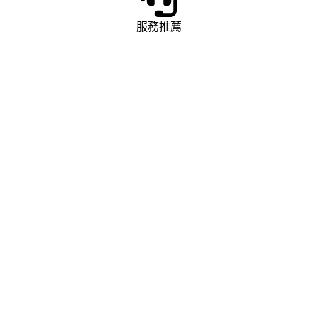
服務推薦
娛樂城推薦
AT99 娛樂城