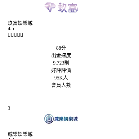
玖富娛樂城
4.5





88分
出金速度
9,723則
好評評價
95K人
會員人數
3
威樂娛樂城