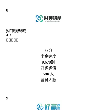
8
財神娛樂城
4.3





78分
出金速度
9,678則
好評評價
58K人
會員人數
9