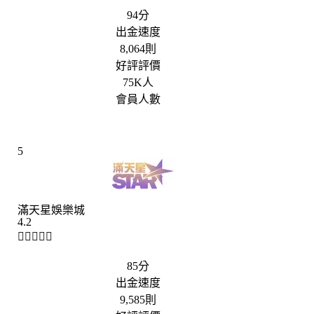
94分
出金速度
8,064則
好評評價
75K人
會員人數
5
滿天星娛樂城
4.2





85分
出金速度
9,585則