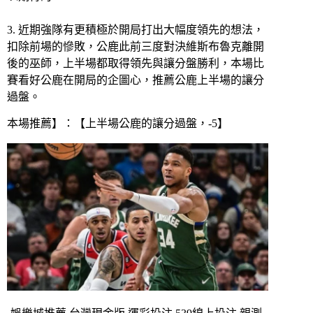
3. 近期強隊有更積極於開局打出大幅度領先的想法，
扣除前場的慘敗，公鹿此前三度對決維斯布魯克離開
後的巫師，上半場都取得領先與讓分盤勝利，本場比
賽看好公鹿在開局的企圖心，推薦公鹿上半場的讓分
過盤。
本場推薦】：【上半場公鹿的讓分過盤，-5】