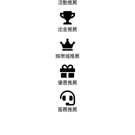
活動推薦
出金推薦
娛樂城推薦
優惠推薦
服務推薦
娛樂城推薦