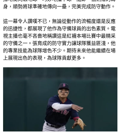
身，順勢將球準確地傳向一壘，完美完成防守動作。
這一幕令人讚嘆不已，無論從動作的流暢度還是反應
的迅捷性，都展現了他作為守備球員的出色素質。電
視主播也毫不吝嗇地稱讚這是紅襪本場比賽中最精采
的守備之一。張育成的防守實力讓球隊獲益匪淺，他
的專業技能為球隊增色不少。期待未來他能繼續在場
上展現出色的表現，為球隊貢獻更多。