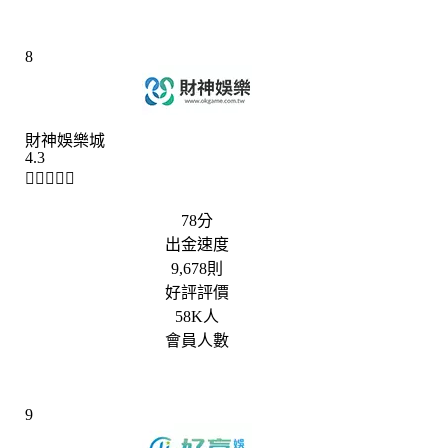
8
財神娛樂城
4.3





78分
出金速度
9,678則
好評評價
58K人
會員人數
9