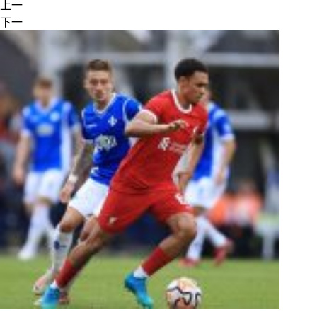
上一
下一