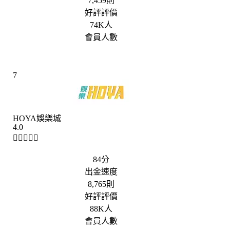
7,459則
好評評價
74K人
會員人數
7
HOYA娛樂城
4.0





84分
出金速度
8,765則
好評評價
88K人
會員人數