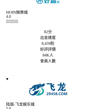
HOIN娛樂城
4.0





82分
出金速度
8,459則
好評評價
84K人
會員人數
♥
陆版-飞龙娱乐城
5.0