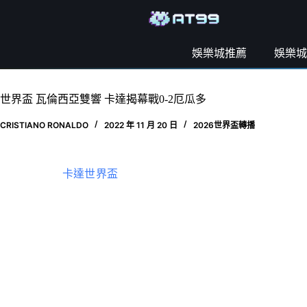
娛樂城推薦
娛樂城
世界盃 瓦倫西亞雙響 卡達揭幕戰0-2厄瓜多
CRISTIANO RONALDO
2022 年 11 月 20 日
2026世界盃轉播
11月21日，
卡達世界盃
揭幕戰東道主卡達與南美球隊厄瓜多狹
也是卡達隊首次在福地海灣球場輸球，坐擁12名歸化球員的
擊。
卡達隊為此次世界盃的舉辦可謂煞費苦心，有12名球員出生
丹，2019年亞洲盃上阿里7場比賽打進9球拿下了最佳射手的榮
厄瓜多雖然沒有世界級知名球星，但是能從南美洲殺出重圍
的後腰凱塞多，雖然只有21歲，但身價卻高達3800萬歐元，而