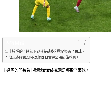
內容目錄
卡達隊的門將希卜戰戰兢兢終究還是導致了丟球。
厄瓜多隊長恩納-瓦倫西亞當選全場最佳球員。
卡達隊的門將希卜戰戰兢兢終究還是導致了丟球。
是你的想逃也逃不掉，第16分鐘瓦倫西亞親自將自己製造的
歲零16天的瓦倫西亞也成為了世界盃首球進球球員中年齡最大
第31分鐘巴倫西亞打進了第二個進球，這也是繼2014年世界
個賽季在土超出場12次打進13球領跑土超射手榜，整體狀態非