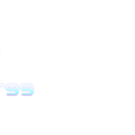
度
價
數