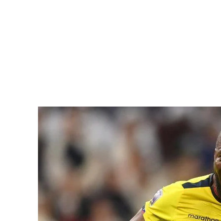
下半場厄瓜多手握兩球的優勢選擇了主動回收，上半場被壓
卡達隊進球的機會，最終卡達隊世界盃首秀主場0-2球。
世界盃歷史上東道主揭幕戰的成績為16勝6平，本場比賽開始
位33歲的老將梅開二度踐行了自己的諾言。
雖然坐擁12名歸化球員，然而卡達世界盃真正來到世界盃賽
盃冠軍，我們也只能感嘆亞洲足球在世界足球大家庭範圍內真