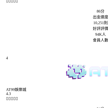





86分
出金速
10,251則
好評評
94K人
會員人
4
AT99娛樂城
4.3




