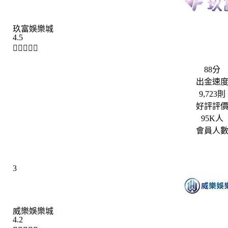
玖富娛樂城
4.5





88分
出金速
9,723則
好評評
95K人
會員人
3
威樂娛樂城
4.2