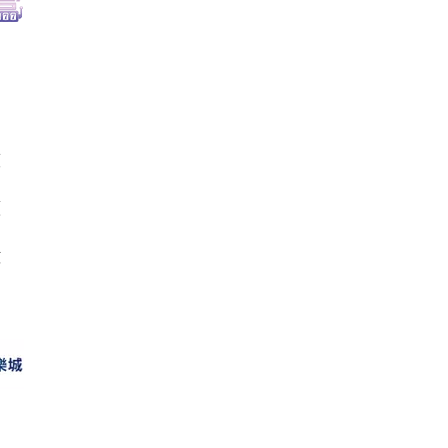
度
價
數