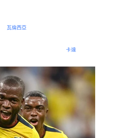
著揍的卡達隊終於有了一些起色，然而厄瓜多並沒有給
之前
瓦倫西亞
就表示要打破歷史讓東道主首嘗敗績，這
場上還是有些弱不禁風的樣子。
卡達
貴為2019年的亞洲
的還是一個小弟弟。