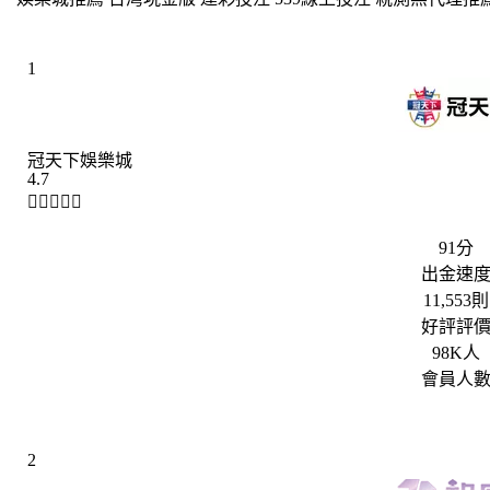
1
冠天下娛樂城
4.7





91分
出金速
11,553則
好評評
98K人
會員人
2