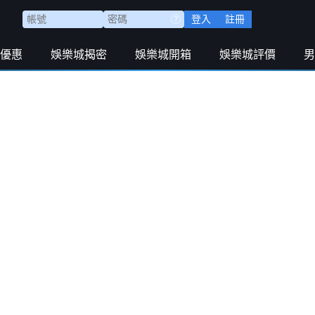
登入
註冊
優惠
娛樂城揭密
娛樂城開箱
娛樂城評價
男
路相逢，沒想到的是卡達主場作戰卻輸了一個0-2，這
亞洲冠軍卡達隊在非主流強隊的厄瓜多面前顯得不堪一
地是來自於其他國家，主力前鋒阿里來自於非洲國家蘇
譽。
就值得肯定，這支球隊的核心球員是效力於英超布萊頓
卡達隊首發11人的身價合計僅1053萬歐元，甚至不及