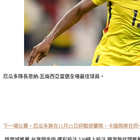
厄瓜多隊長恩納-瓦倫西亞當選全場最佳球員。
本場比賽，恩納-瓦倫西亞首發出戰77分鐘，在開場半小時
個進球因越位在先無效。本場比賽瓦倫西亞2次射門2次射正，打入2
8.8，全場最高。另外瓦倫西亞也創造了幾個紀錄：成為世界盃
頭球破門最多的球員。
下一場比賽，厄瓜多將在11月25日迎戰荷蘭隊，卡達隊將在
娛樂城推薦 台灣現金版 運彩投注 539線上投注 親測無代理推