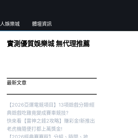
人娛樂城
體壇資訊
實測優質娛樂城 無代理推薦
最新文章
【2026亞運電競項目】13項遊戲分類!經
典遊戲吃雞竟變成賽車競技?
快來看【雷神之錘2攻略】賺彩金!新推出
老虎機隨便打都上萬獎金!
【2026經典賽賽程】分組、時間、地