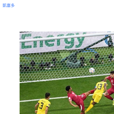
凱塞多
一人高。
比賽剛剛開場就掀起了高潮，凱塞多第2分鐘被對手放倒在地
介入以越位為由吹掉了進球，但是這次攻防卡達門將希卜的出