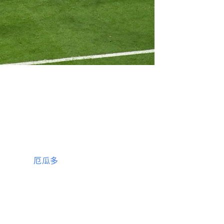
點球打進，
厄瓜多
還是取得了領先。值得一提的是，33
的球員。
盃後瓦倫西亞再次實現了梅開二度，這位33歲的老將這
常出色。