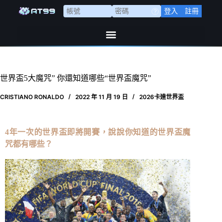
登入
註冊
世界盃5大魔咒” 你還知道哪些“世界盃魔咒”
CRISTIANO RONALDO
2022 年 11 月 19 日
2026卡達世界盃
4年一次的世界盃即將開賽，說說你知道的世界盃魔
咒都有哪些？