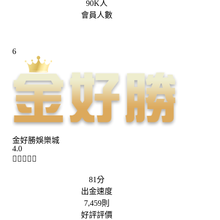
90K人
會員人數
6
金好勝娛樂城
4.0





81分
出金速度
7,459則
好評評價