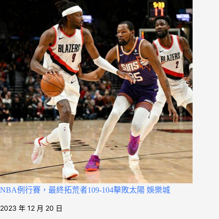
NBA例行賽，最終拓荒者109-104擊敗太陽 娛樂城
2023 年 12 月 20 日