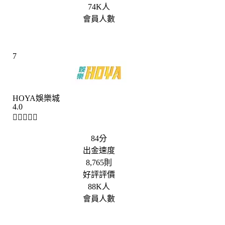
74K人
會員人數
7
HOYA娛樂城
4.0





84分
出金速度
8,765則
好評評價
88K人
會員人數