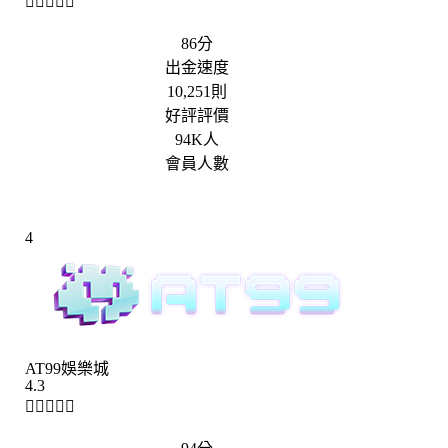





86分
出金速度
10,251則
好評評價
94K人
會員人數
4
AT99娛樂城
4.3




