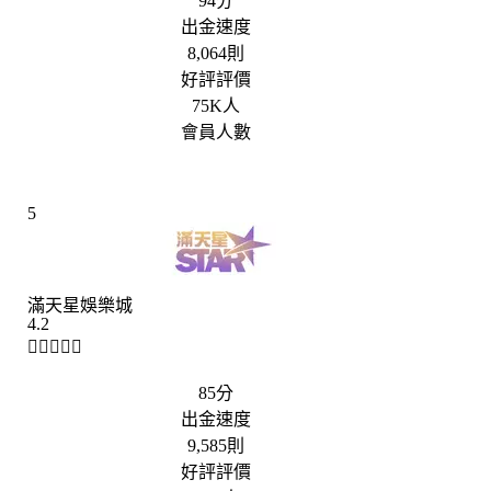
94分
出金速度
8,064則
好評評價
75K人
會員人數
5
滿天星娛樂城
4.2





85分
出金速度
9,585則
好評評價