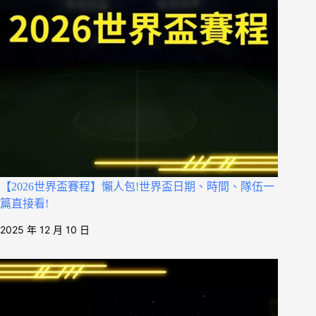
【2026世界盃賽程】懶人包!世界盃日期、時間、隊伍一
篇直接看!
2025 年 12 月 10 日