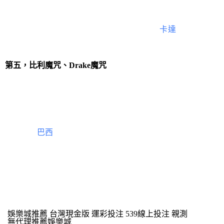
不曾敗過，包括2002日韓合辦的世界盃，兩國首戰都
沒輸，2010年實力較弱的南非首戰也踢平墨西哥，保
持這項傳統。本屆被評為史上最弱地主國的
卡達
，開
幕戰將對上厄瓜多，能否取勝也成為關注焦點之一。
第五，
比利魔咒、Drake魔咒
巴西傳奇球王比利（Pele）過去看好的世界盃球隊，
最後都會黯然出局，如1994年的哥倫比亞，2002年時
的阿根廷與法國，都在小組賽被淘汰。多次預測失敗
讓比利成為球迷最害怕的人物，而比利也在近日表
示，看好
巴西
能夠奪冠。
加拿大嘻哈歌手Drake的功力不輸比利，他支持過的
球隊都沒好結果，例如曼城、曼聯、多特蒙德、巴黎
聖日耳曼，都是受害過的球隊，本次他的祖國加拿大
睽違36年闖進世界盃，可能最大的受害球隊。
娛樂城推薦 台灣現金版 運彩投注 539線上投注 親測
無代理推薦娛樂城