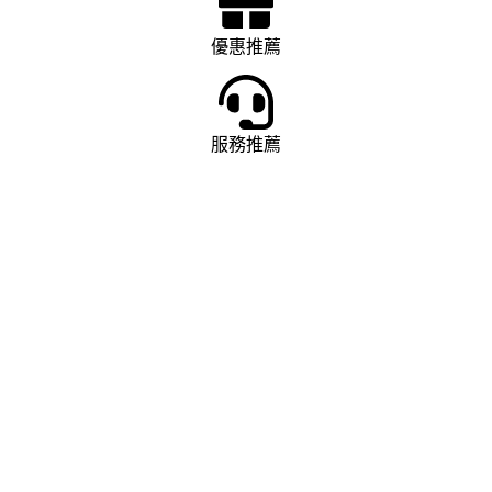
優惠推薦
服務推薦
娛樂城推薦
AT99 娛樂城