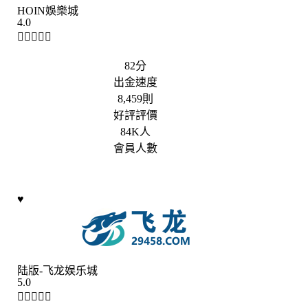
HOIN娛樂城
4.0





82分
出金速度
8,459則
好評評價
84K人
會員人數
♥
陆版-飞龙娱乐城
5.0




