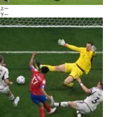
上一
下一