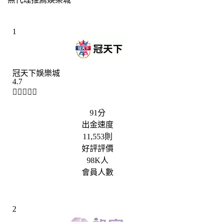
1
冠天下娛樂城
4.7





91分
出金速度
11,553則
好評評價
98K人
會員人數
2