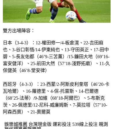
雙方出場陣容：
日本（3-4-3）：12-權田修一/4-板倉滉、22-吉田麻
也、3-谷口彰悟/14-伊東純也、13-守田英正、17-田中
碧、5-長友佑都（46’9-三笘薫）/15-鐮田大地（69’16-
富安健洋）、25-前田大然（57’18-淺野拓磨）、11-久
保健英（46’8-堂安律）
西班牙（4-3-3）：23-西蒙/2-阿斯皮利奎塔（46’20-卡
瓦哈爾）、16-羅德里、4-保-托雷斯、14-巴爾德
（68’25-法蒂）/9-加維（68’18-阿爾巴）、5-布斯克
茨、26-佩德里/12-尼科-威廉姆斯、7-莫拉塔（57’10-
阿森西奧）、21-奧爾莫
娛樂城推薦 台灣現金版 運彩投注 539線上投注 親測
無代理推薦娛樂城