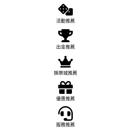
活動推薦
出金推薦
娛樂城推薦
優惠推薦
服務推薦