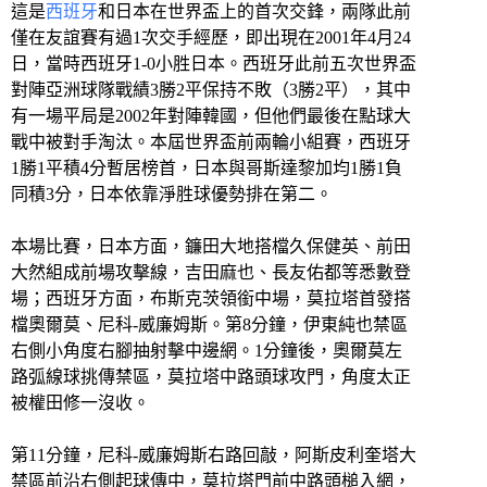
這是
西班牙
和日本在世界盃上的首次交鋒，兩隊此前
僅在友誼賽有過1次交手經歷，即出現在2001年4月24
日，當時西班牙1-0小胜日本。西班牙此前五次世界盃
對陣亞洲球隊戰績3勝2平保持不敗（3勝2平），其中
有一場平局是2002年對陣韓國，但他們最後在點球大
戰中被對手淘汰。本屆世界盃前兩輪小組賽，西班牙
1勝1平積4分暫居榜首，日本與哥斯達黎加均1勝1負
同積3分，日本依靠淨胜球優勢排在第二。
本場比賽，日本方面，鐮田大地搭檔久保健英、前田
大然組成前場攻擊線，吉田麻也、長友佑都等悉數登
場；西班牙方面，布斯克茨領銜中場，莫拉塔首發搭
檔奧爾莫、尼科-威廉姆斯。第8分鐘，伊東純也禁區
右側小角度右腳抽射擊中邊網。1分鐘後，奧爾莫左
路弧線球挑傳禁區，莫拉塔中路頭球攻門，角度太正
被權田修一沒收。
第11分鐘，尼科-威廉姆斯右路回敲，阿斯皮利奎塔大
禁區前沿右側起球傳中，莫拉塔門前中路頭槌入網，