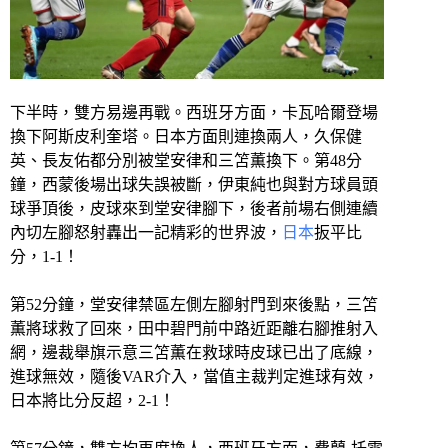
下半時，雙方易邊再戰。西班牙方面，卡瓦哈爾登場
換下阿斯皮利奎塔。日本方面則連換兩人，久保健
英、長友佑都分別被堂安律和三笘薫換下。第48分
鐘，西蒙後場出球失誤被斷，伊東純也與對方球員頭
球爭頂後，皮球來到堂安律腳下，後者前場右側連續
內切左腳怒射轟出一記精彩的世界波，
日本
扳平比
分，1-1！
第52分鐘，堂安律禁區左側左腳射門到來後點，三笘
薫將球救了回來，田中碧門前中路近距離右腳推射入
網，邊裁舉旗示意三笘薫在救球時皮球已出了底線，
進球無效，隨後VAR介入，當值主裁判定進球有效，
日本將比分反超，2-1！