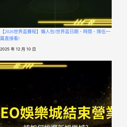
【2026世界盃賽程】懶人包!世界盃日期、時間、隊伍一
篇直接看!
2025 年 12 月 10 日