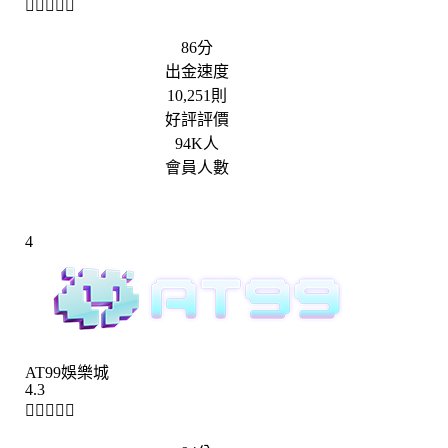





86分
出金速度
10,251則
好評評價
94K人
會員人數
4
AT99娛樂城
4.3




