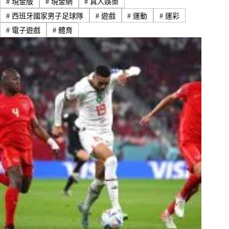
#
現金版
#
現金網
#
真人娛樂
#
西班牙國家男子足球隊
#
遊戲
#
運動
#
運彩
#
電子遊戲
#
體育