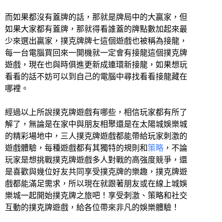
而如果都沒有蓋牌的話，那就是牌局中的大贏家，但
如果大家都有蓋牌，那就得看誰蓋的牌點數加起來最
少來選出贏家，撲克牌牌七這個遊戲也被稱為接龍，
每一台電腦買回來一開機就一定會有接龍這個撲克牌
遊戲，現在也與時俱進更新成連環新接龍，如果想玩
看看的話不妨可以到自己的電腦中尋找看看接龍藏在
哪裡。
經過以上所說撲克牌遊戲有哪些，相信玩家都有所了
解了，無論是在家中與朋友相聚還是在太陽城娛樂城
的精彩場地中，三人撲克牌遊戲都能帶給玩家刺激的
遊戲體驗，每種遊戲都有其獨特的規則和
策略
，不論
玩家是想挑戰撲克牌遊戲多人對戰的高強度競爭，還
是喜歡與幾位好友共同享受撲克牌的樂趣，撲克牌遊
戲都能滿足需求，所以現在就跟著朋友或在線上城娛
樂城一起開始撲克牌之旅吧！享受刺激、策略和社交
互動的撲克牌遊戲，給各位帶來非凡的娛樂體驗！