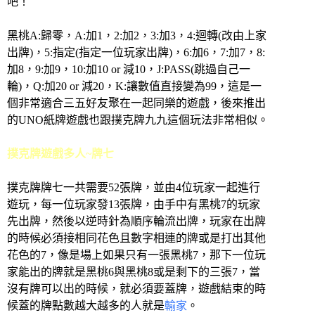
吧！
黑桃A:歸零，A:加1，2:加2，3:加3，4:迴轉(改由上家
出牌)，5:指定(指定一位玩家出牌)，6:加6，7:加7，8:
加8，9:加9，10:加10 or 減10，J:PASS(跳過自己一
輪)，Q:加20 or 減20，K:讓數值直接變為99，這是一
個非常適合三五好友聚在一起同樂的遊戲，後來推出
的UNO紙牌遊戲也跟撲克牌九九這個玩法非常相似。
撲克牌遊戲多人~牌七
撲克牌牌七一共需要52張牌，並由4位玩家一起進行
遊玩，每一位玩家發13張牌，由手中有黑桃7的玩家
先出牌，然後以逆時針為順序輪流出牌，玩家在出牌
的時候必須接相同花色且數字相連的牌或是打出其他
花色的7，像是場上如果只有一張黑桃7，那下一位玩
家能出的牌就是黑桃6與黑桃8或是剩下的三張7，當
沒有牌可以出的時候，就必須要蓋牌，遊戲結束的時
候蓋的牌點數越大越多的人就是
輸家
。