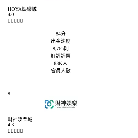
HOYA娛樂城
4.0





84分
出金速度
8,765則
好評評價
88K人
會員人數
8
財神娛樂城
4.3




