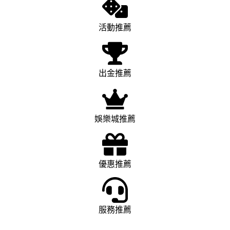
活動推薦
出金推薦
娛樂城推薦
優惠推薦
服務推薦