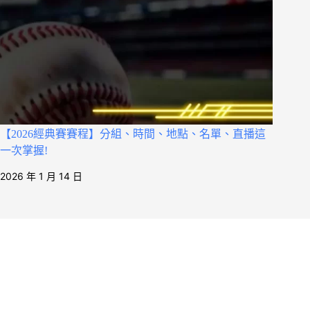
【2026經典賽賽程】分組、時間、地點、名單、直播這
一次掌握!
2026 年 1 月 14 日