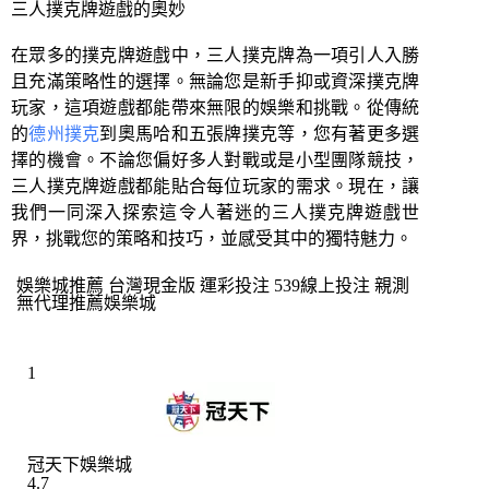
三人撲克牌遊戲的奧妙
在眾多的撲克牌遊戲中，三人撲克牌為一項引人入勝
且充滿策略性的選擇。無論您是新手抑或資深撲克牌
玩家，這項遊戲都能帶來無限的娛樂和挑戰。從傳統
的
德州撲克
到奧馬哈和五張牌撲克等，您有著更多選
擇的機會。不論您偏好多人對戰或是小型團隊競技，
三人撲克牌遊戲都能貼合每位玩家的需求。現在，讓
我們一同深入探索這令人著迷的三人撲克牌遊戲世
界，挑戰您的策略和技巧，並感受其中的獨特魅力。
娛樂城推薦 台灣現金版 運彩投注 539線上投注 親測
無代理推薦娛樂城
1
冠天下娛樂城
4.7