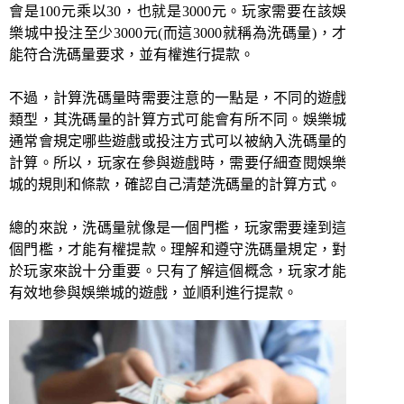
會是100元乘以30，也就是3000元。玩家需要在該娛
樂城中投注至少3000元(而這3000就稱為洗碼量)，才
能符合洗碼量要求，並有權進行提款。
不過，計算洗碼量時需要注意的一點是，不同的遊戲
類型，其洗碼量的計算方式可能會有所不同。娛樂城
通常會規定哪些遊戲或投注方式可以被納入洗碼量的
計算。所以，玩家在參與遊戲時，需要仔細查閱娛樂
城的規則和條款，確認自己清楚洗碼量的計算方式。
總的來說，洗碼量就像是一個門檻，玩家需要達到這
個門檻，才能有權提款。理解和遵守洗碼量規定，對
於玩家來說十分重要。只有了解這個概念，玩家才能
有效地參與娛樂城的遊戲，並順利進行提款。