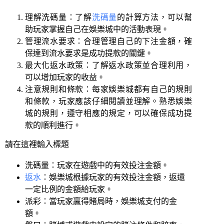
理解洗碼量：了解
洗碼量
的計算方法，可以幫
助玩家掌握自己在娛樂城中的活動表現。
管理流水要求：合理管理自己的下注金額，確
保達到流水要求是成功提款的關鍵。
最大化返水政策：了解返水政策並合理利用，
可以增加玩家的收益。
注意規則和條款：每家娛樂城都有自己的規則
和條款，玩家應該仔細閱讀並理解。熟悉娛樂
城的規則，遵守相應的規定，可以確保成功提
款的順利進行。
請在這裡輸入標題
洗碼量：玩家在遊戲中的有效投注金額。
返水
：娛樂城根據玩家的有效投注金額，返還
一定比例的金額給玩家。
派彩：當玩家贏得賭局時，娛樂城支付的金
額。