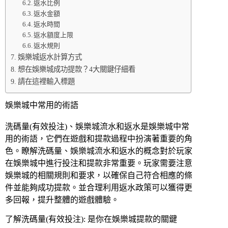
返水比例
返水金額
返水時間
返水額度上限
返水規則
娛樂城返水計算方式
想在娛樂城成功提款？4大關鍵仔細看
請在這裡輸入標題
娛樂城中常用的術語
洗碼量(有效投注)、娛樂城流水和返水是娛樂城中常
用的術語，它們在遊戲和提款過程中扮演著重要的角
色。瞭解洗碼量、娛樂城流水和返水的概念對於玩家
在娛樂城中進行投注和提款非常重要。玩家需要注意
娛樂城的相關規則和要求，以確保自己符合相應的條
件並能夠成功提款。並合理利用返水政策可以獲得更
多回報，提升整體的遊戲體驗。
了解洗碼量(有效投注): 是你在娛樂城提款的關鍵