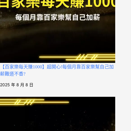
【百家樂每天賺1000】超開心!每個月靠百家樂幫自己加
薪難道不香?
2025 年 8 月 8 日