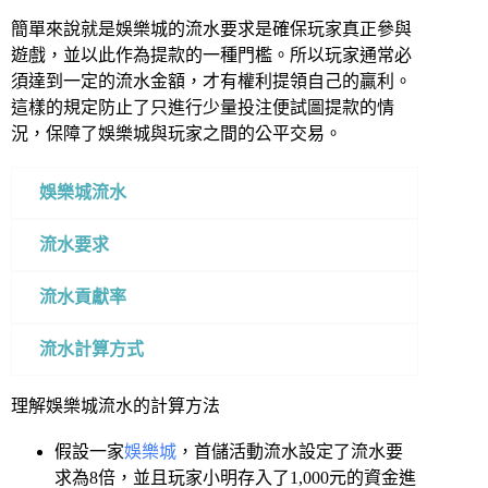
簡單來說就是娛樂城的流水要求是確保玩家真正參與
遊戲，並以此作為提款的一種門檻。所以玩家通常必
須達到一定的流水金額，才有權利提領自己的贏利。
這樣的規定防止了只進行少量投注便試圖提款的情
況，保障了娛樂城與玩家之間的公平交易。
娛樂城流水
流水要求
流水貢獻率
流水計算方式
理解娛樂城流水的計算方法
假設一家
娛樂城
，首儲活動流水設定了流水要
求為8倍，並且玩家小明存入了1,000元的資金進