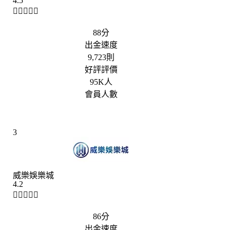
4.5





88分
出金速度
9,723則
好評評價
95K人
會員人數
3
威樂娛樂城
4.2





86分
出金速度