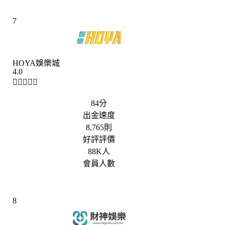
7
HOYA娛樂城
4.0





84分
出金速度
8,765則
好評評價
88K人
會員人數
8