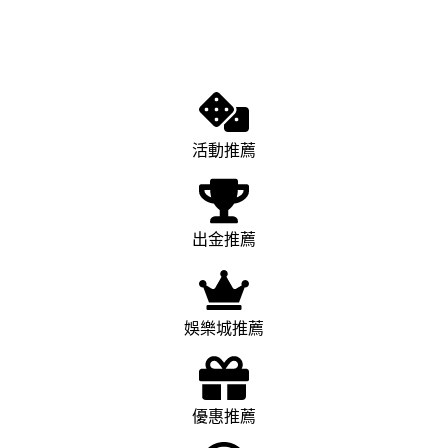
活動推薦
出金推薦
娛樂城推薦
優惠推薦