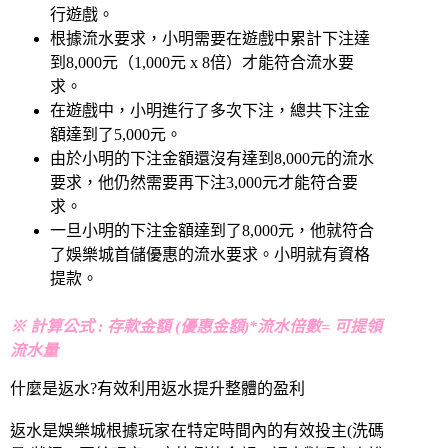
行遊戲。
根據流水要求，小明需要在遊戲中累計下注達
到8,000元（1,000元 x 8倍）才能符合流水要
求。
在遊戲中，小明進行了多次下注，總共下注金
額達到了5,000元。
由於小明的下注金額還沒有達到8,000元的流水
要求，他仍然需要再下注3,000元才能符合要
求。
一旦小明的下注金額達到了8,000元，他就符合
了娛樂城首儲優惠的流水要求。小明就有資格
提款。
※ 計算公式 : 存款金額 (優惠金額)*流水倍數= 可提領
流水量
什麼是返水?有效利用返水提升整體的盈利
返水是娛樂城根據玩家在特定時間內的有效投主(洗碼