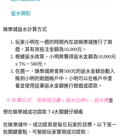
返水規則
娛樂城返水計算方式
玩家小明在一週的時間內在該娛樂城進行了遊
戲，其有效投注金額為10,000元。
根據返水政策，小明將獲得返水金額為10,000元
x 5% = 500元。
在週一，娛樂城將會將500元的返水金額自動入
賬到小明的遊戲帳戶中。小明可以在帳戶中查
看並使用這筆返水金額進行遊戲或提款。
※ 計算公式 : 有效投注量 x 返水比例% = 返水獎
金
想在娛樂城成功提款？4大關鍵仔細看
在娛樂城中，成功提款是每位玩家的目標。以下是一
些關鍵要點，可幫助玩家實現成功提款：