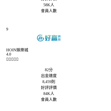
58K人
會員人數
9
HOIN娛樂城
4.0





82分
出金速度
8,459則
好評評價
84K人
會員人數