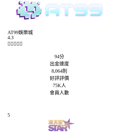
AT99娛樂城
4.3





94分
出金速度
8,064則
好評評價
75K人
會員人數
5