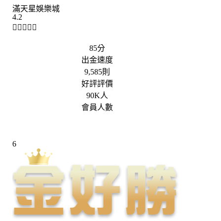
滿天星娛樂城
4.2





85分
出金速度
9,585則
好評評價
90K人
會員人數
6