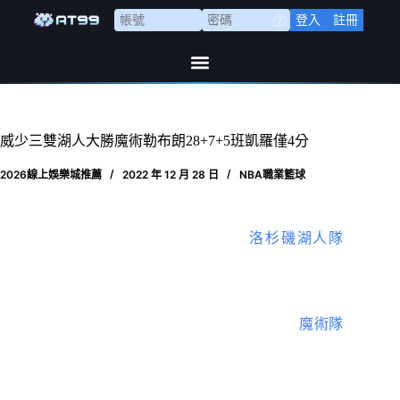
登入
註冊
威少三雙湖人大勝魔術勒布朗28+7+5班凱羅僅4分
2026線上娛樂城推薦
2022 年 12 月 28 日
NBA職業籃球
2022-23賽季NBA常規賽繼續進行，
洛杉磯湖人隊
（14勝20負）止住連敗。勒布朗得到28分、7個籃板
和5次助攻，威少替補送出三雙，湖人隊上半場確立
優勢後牢牢控制比賽，他們在客場以129-110戰勝奧蘭
多魔術隊（13勝22負）。湖人隊結束4連敗，
魔術隊
結束2連勝。
湖人隊的勒布朗得到28分、7個籃板和5次助攻，布萊