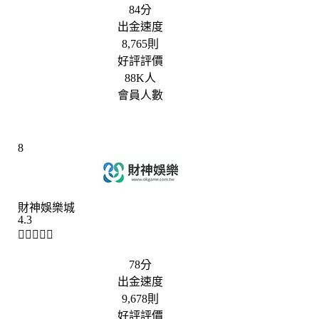
84分
出金速度
8,765則
好評評價
88K人
會員人數
8
財神娛樂城
4.3





78分
出金速度
9,678則
好評評價