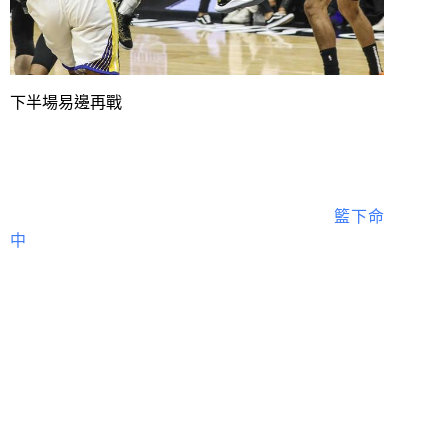
下半場易邊再戰
易邊再戰，庫里三分得手，巴恩斯2罰1中、許爾特2
罰全中、克萊罰球三分連得五分、勇士逆轉。庫裡打
進2+1，然後他拋投得分勇士打了一波13-4。穆雷出手
止血、維金斯兩罰一中、盧尼補籃破門追夢
籃下命
中
。普爾打了3分，蒙克空籃破門，戴維斯與庫裡對
壘砍倒，福克斯外線投籃。福克斯接連罰球、小佩頓
被暴扣、蒙克被打成2+1、克萊被打成3+1，三節後，
勇士反超10分。
最後一節，擁有主場之利的國王隊有些崩盤的架勢，
球隊開局前3分30秒沒有得分，庫裡兩次突破上籃
後，勇士隊以95-81領先。暫停後，福克斯終於結束國
王隊得分荒，可是庫里手感火熱已經無人能擋，他命