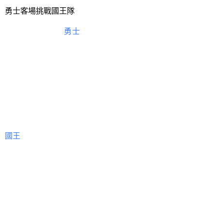
勇士客場挑戰國王隊
NBA季后賽G7，
勇士
客場以120-100大勝國王。本場
比賽庫裡狂轟50分8籃板6助攻1搶斷、盧尼得到11分
21籃板4助攻，他們率隊在下半場打出了大比分優
勢，大比分4-3順利晉級半決賽。
第一節，開局國王小薩連續攻框得手取得領先，隨後
勇士水花、維金斯相繼得手反超比分。後半節雙方逐
漸進入輪換，勇士庫裡帶隊與國王對飚，而國王替補
奇兵戴維斯領銜一波三分雨將比分追上，首節結束，
國王
31-30領先勇士。
第二節，兩隊各打成幾次進攻，萊爾斯和薩博尼斯聯
手3分幫助球隊擴大優勢。盧尼打3分還擊，蒙克三分
中的，庫裡連追5分，半場前5分10秒時雙方戰成47
平。51平後福克斯又中三分，薩博尼斯跑投命中，國
王隊再次領跑。湯普森兩罰全中，庫裡投中三分，薩