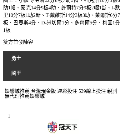
國王：小薩博尼斯22分8板7助2帽、福克斯16分3板6
助1帽、蒙克14分9板4助、許爾特7分9板2帽1斷、J-默
里10分7板1助2斷、T-戴維斯14分3板3助、萊爾斯6分7
板、巴恩斯4分、D-米切爾1分、多齊爾5分、梅圖1分
1板
雙方首發陣容
勇士
國王
娛樂城推薦 台灣現金版 運彩投注 539線上投注 親測
無代理推薦娛樂城
1