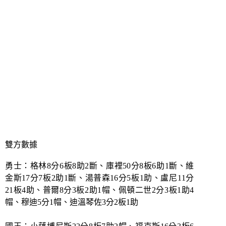
中反擊三分之後得分突破40分大關。本輪系列賽，庫
裡總得分突破200分大關，成為NBA歷史上第二位年
齡超過35歲時單輪季后賽系列賽得分突破200分的球
員，第一位是1998年總決賽的喬丹。又是一波9-0的攻
擊波，勇士隊成功將分差擴大為20分以上，同時盧尼
籃板也超過20個，成為自2008年的霍華德後首位在單
輪季后賽系列賽三次搶下20+籃板的球員。此後比賽
在還剩6分鐘時已經失去懸念，庫裡50分創新高。最
終，金州勇士客場以120-100擊敗了薩克拉門托國王，
總比分4-3淘汰國王隊闖進西部半決賽。半決賽，勇士
隊將面對7號种子湖人隊。
雙方數據
勇士：格林8分6板8助2斷、庫裡50分8板6助1斷、維
金斯17分7板2助1斷、湯普森16分5板1助、盧尼11分
21板4助、普爾8分3板2助1帽、佩頓二世2分3板1助4
帽、穆迪5分1帽、迪溫琴佐3分2板1助