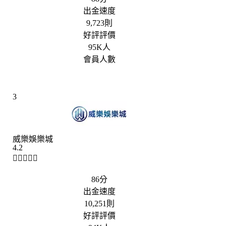
出金速度
9,723則
好評評價
95K人
會員人數
3
威樂娛樂城
4.2





86分
出金速度
10,251則
好評評價