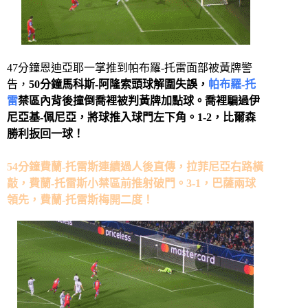
47分鐘恩迪亞耶一掌推到帕布羅-托雷面部被黃牌警
告，
50分鐘馬科斯-阿隆索頭球解圍失誤，
帕布羅-托
雷
禁區內背後撞倒喬裡被判黃牌加點球。喬裡騙過伊
尼亞基-佩尼亞，將球推入球門左下角。1-2，比爾森
勝利扳回一球！
54分鐘費蘭-托雷斯連續過人後直傳，拉菲尼亞右路橫
敲，費蘭-托雷斯小禁區前推射破門。3-1，巴薩兩球
領先，費蘭-托雷斯梅開二度！