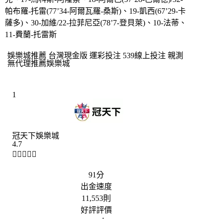
帕布羅-托雷(77’34-阿爾瓦羅-桑斯)、19-凱西(67’29-卡
薩多)、30-加維/22-拉菲尼亞(78’7-登貝萊)、10-法蒂、
11-費蘭-托雷斯
娛樂城推薦 台灣現金版 運彩投注 539線上投注 親測
無代理推薦娛樂城
1
冠天下娛樂城
4.7





91分
出金速度
11,553則
好評評價