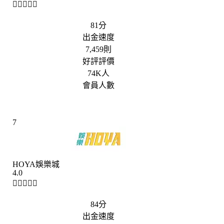





81分
出金速度
7,459則
好評評價
74K人
會員人數
7
HOYA娛樂城
4.0





84分
出金速度