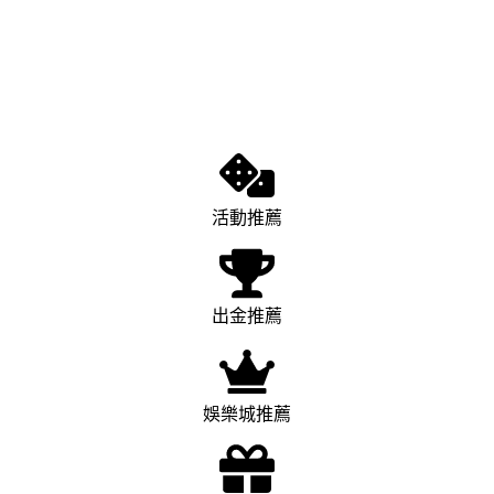
活動推薦
出金推薦
娛樂城推薦