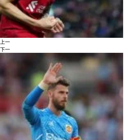
上一
下一