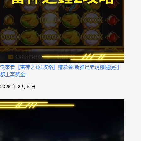
快來看【雷神之錘2攻略】賺彩金!新推出老虎機隨便打
都上萬獎金!
2026 年 2 月 5 日