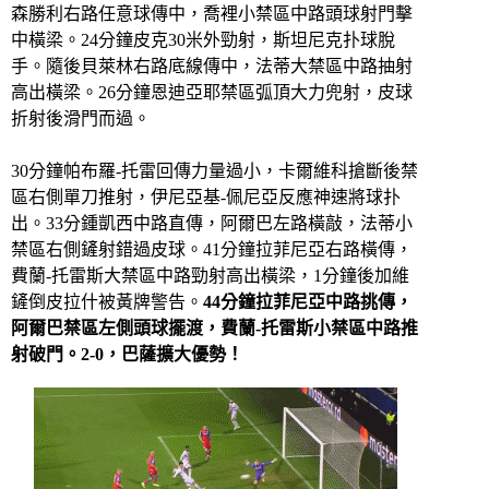
森勝利右路任意球傳中，喬裡小禁區中路頭球射門擊
中橫梁。24分鐘皮克30米外勁射，斯坦尼克扑球脫
手。隨後貝萊林右路底線傳中，法蒂大禁區中路抽射
高出橫梁。26分鐘恩迪亞耶禁區弧頂大力兜射，皮球
折射後滑門而過。
30分鐘帕布羅-托雷回傳力量過小，卡爾維科搶斷後禁
區右側單刀推射，伊尼亞基-佩尼亞反應神速將球扑
出。33分鍾凱西中路直傳，阿爾巴左路橫敲，法蒂小
禁區右側鏟射錯過皮球。41分鐘拉菲尼亞右路橫傳，
費蘭-托雷斯大禁區中路勁射高出橫梁，1分鐘後加維
鏟倒皮拉什被黃牌警告。
44分鐘拉菲尼亞中路挑傳，
阿爾巴禁區左側頭球擺渡，費蘭-托雷斯小禁區中路推
射破門。2-0，巴薩擴大優勢！