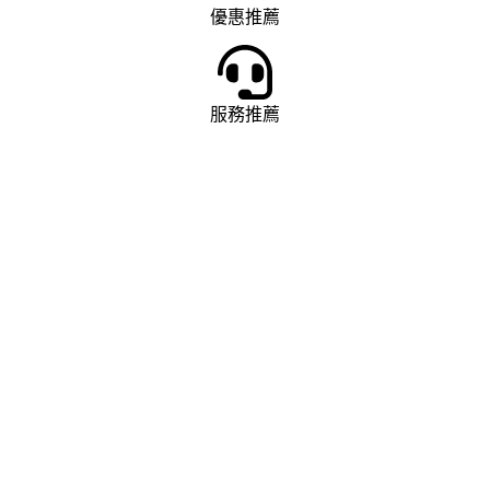
優惠推薦
服務推薦
娛樂城推薦
AT99 娛樂城