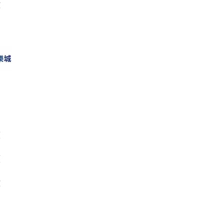
數
度
價
數