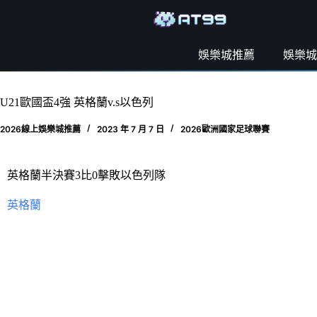
娛樂城推薦
娛樂城
U21歐國盃4強 英格蘭v.s以色列
2026線上娛樂城推薦
2023 年 7 月 7 日
2026歐洲國家足球聯賽
英格蘭半決賽3比0擊敗以色列隊
英格蘭
U21足球隊昨天在U21歐洲國家盃的半決賽中以3比0擊
獻兩次助攻。英格蘭U21隊本季在比賽中保持全勝，未失一球，
西班牙U21隊，西班牙在半決賽中以5比1擊敗烏克蘭隊。
英格蘭U21隊的前鋒基比斯韋特在第17分鐘罰進一粒點球後
分。高爾彭馬在第65分鐘再進一球，並在第90分鐘助攻金馬
格蘭U21隊自14年後再次晉級決賽，他們本季在比賽中保持不