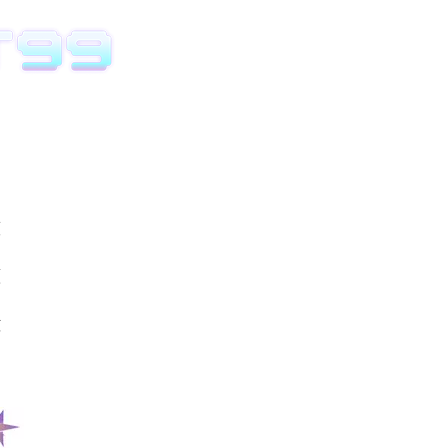
度
價
數