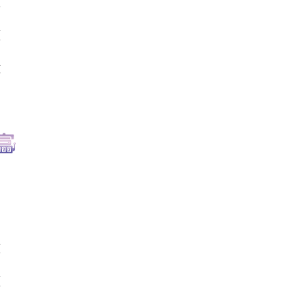
度
價
數
度
價