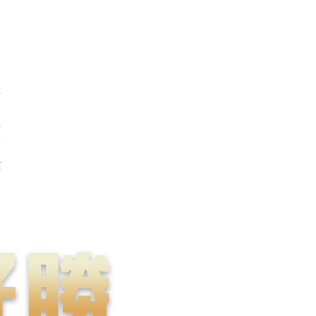
度
價
數