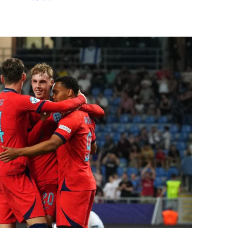
屆U21歐國盃冠軍球隊，是役可圈可點的是布拉加鋒將
沙治奧高美斯錦上添花。