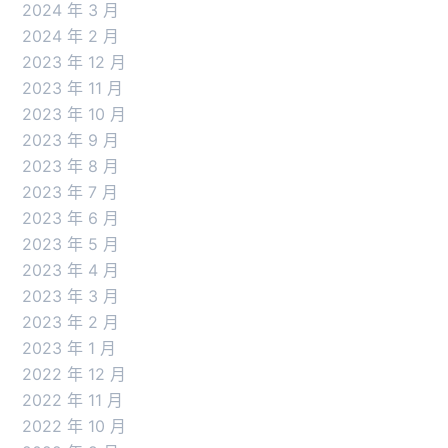
2024 年 3 月
2024 年 2 月
2023 年 12 月
2023 年 11 月
2023 年 10 月
2023 年 9 月
2023 年 8 月
2023 年 7 月
2023 年 6 月
2023 年 5 月
2023 年 4 月
2023 年 3 月
2023 年 2 月
2023 年 1 月
2022 年 12 月
2022 年 11 月
2022 年 10 月