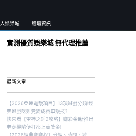
人娛樂城
體壇資訊
實測優質娛樂城 無代理推薦
最新文章
【2026亞運電競項目】13項遊戲分類!經
典遊戲吃雞竟變成賽車競技?
快來看【雷神之錘2攻略】賺彩金!新推出
老虎機隨便打都上萬獎金!
【2026經典賽賽程】分組、時間、地