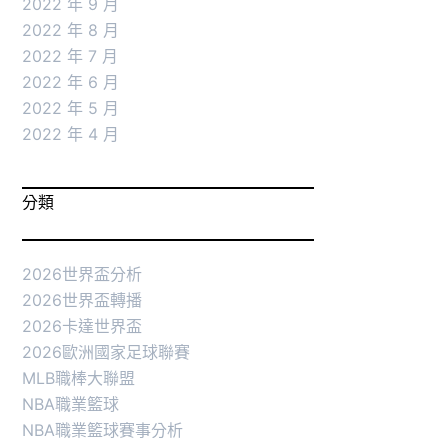
2022 年 9 月
2022 年 8 月
2022 年 7 月
2022 年 6 月
2022 年 5 月
2022 年 4 月
分類
2026世界盃分析
2026世界盃轉播
2026卡達世界盃
2026歐洲國家足球聯賽
MLB職棒大聯盟
NBA職業籃球
NBA職業籃球賽事分析