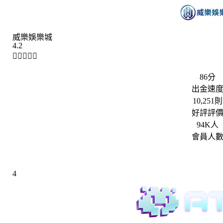
威樂娛樂城
4.2





86分
出金速
10,251則
好評評
94K人
會員人
4