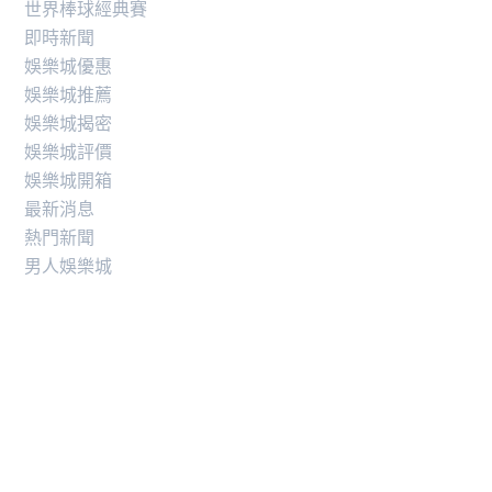
世界棒球經典賽
即時新聞
娛樂城優惠
娛樂城推薦
娛樂城揭密
娛樂城評價
娛樂城開箱
最新消息
熱門新聞
男人娛樂城