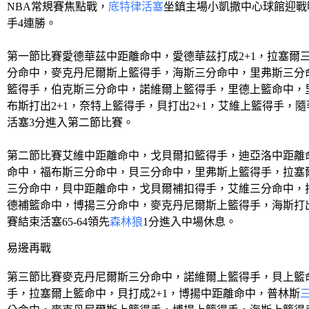
NBA常規賽焦點戰，
底特律活塞
坐鎮主場小凱撒中心球館迎戰明
手4連勝。
第一節比賽愛德華茲中距離命中，愛德華茲打成2+1，拉塞爾
分命中，麥克丹尼爾斯上籃得手，海斯三分命中，里弗斯三分
籃得手，伯克斯三分命中，諾維爾上籃得手，里德上籃命中，
布斯打出2+1，奈特上籃得手，貝打出2+1，艾維上籃得手，隨
活塞3分進入第二節比賽。
第二節比賽艾維中距離命中，戈貝爾扣籃得手，迪亞洛中距離
命中，福布斯三分命中，貝三分命中，里弗斯上籃得手，拉塞
三分命中，貝中距離命中，戈貝爾補扣得手，艾維三分命中，
德補籃命中，博揚三分命中，麥克丹尼爾斯上籃得手，海斯打出
賽結束活塞65-64領先
森林狼
1分進入中場休息。
易邊再戰
第三節比賽麥克丹尼爾斯三分命中，諾維爾上籃得手，貝上籃
手，拉塞爾上籃命中，貝打成2+1，博揚中距離命中，普林斯