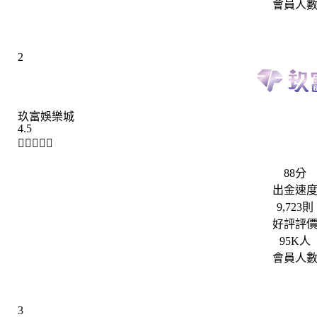
會員人
2
玖富娛樂城
4.5





88分
出金速
9,723則
好評評
95K人
會員人
3