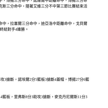
手，博揚三分命中，諾維爾中距離命中，博揚三分命
克斯三分命中，隨著艾維三分不中第三節比賽結束活
命中，拉塞爾三分命中，迪亞洛中距離命中，戈貝爾
狼終結對手4連勝。
助攻3搶斷，諾埃爾2分5籃板3搶斷4蓋帽，博揚27分6籃
14籃板，里弗斯8分3助攻3搶斷，麥克丹尼爾斯11分3