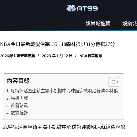
娛樂城推薦
娛樂城
NBA今日最新戰況活塞135-118森林狼貝31分博揚27分
2026線上娛樂城推薦
2023 年 1 月 12 日
NBA職業籃球
內容目錄
底特律活塞坐鎮主場小凱撒中心球館迎戰明尼蘇達森林狼
易邊再戰
首發球員：
數據統計：
底特律活塞坐鎮主場小凱撒中心球館迎戰明尼蘇達森林狼