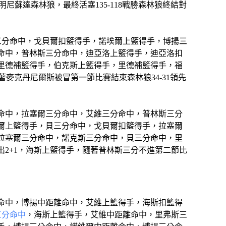
尼蘇達森林狼，最終活塞135-118戰勝森林狼終結對
三分命中，戈貝爾扣籃得手，諾埃爾上籃得手，博揚三
命中，普林斯三分命中，迪亞洛上籃得手，迪亞洛扣
里德補籃得手，伯克斯上籃得手，里德補籃得手，福
著麥克丹尼爾斯被冒第一節比賽結束森林狼34-31領先
命中，拉塞爾三分命中，艾維三分命中，普林斯三分
爾上籃得手，貝三分命中，戈貝爾扣籃得手，拉塞爾
拉塞爾三分命中，諾克斯三分命中，貝三分命中，里
2+1，海斯上籃得手，隨著普林斯三分不進第二節比
命中，博揚中距離命中，艾維上籃得手，海斯扣籃得
三分命中
，海斯上籃得手，艾維中距離命中，里弗斯三