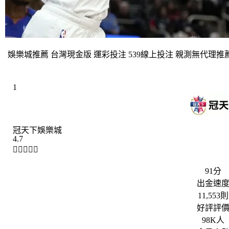
娛樂城推薦 台灣現金版 運彩投注 539線上投注 親測無代理推
1
冠天下娛樂城
4.7





91分
出金速
11,553則
好評評
98K人