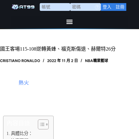
登入
註冊
國王客場115-108逆轉黃蜂、福克斯傷退、赫爾特26分
CRISTIANO RONALDO
2022 年 11 月 2 日
NBA職業籃球
前場對
熱火
總算中止4連敗開胡，國王今天雖遇福克
斯傷退打擊，不過2年級生米契爾順利挺身，新同學
赫爾持續高檔演出，終場照樣以115比108捕蜂收連
勝。
內容目錄
具體比分：