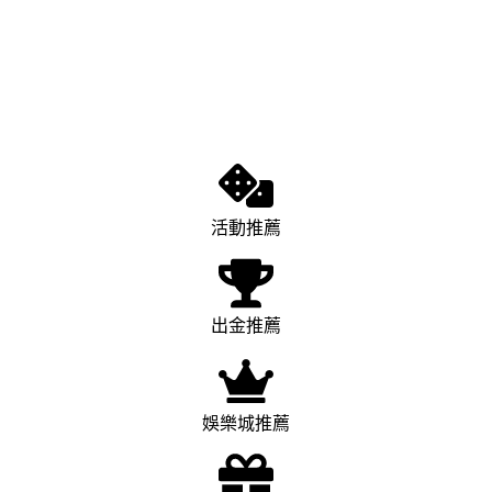
活動推薦
出金推薦
娛樂城推薦