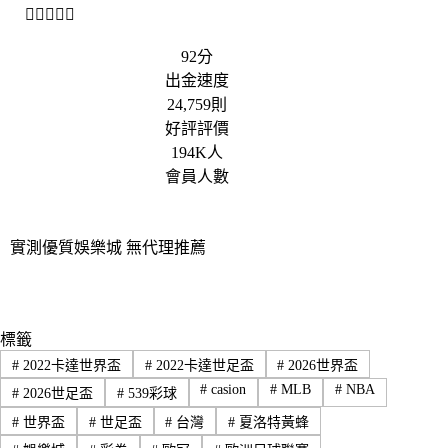





92分
出金速度
24,759則
好評評價
194K人
會員人數
實測優質娛樂城 無代理推薦
標籤
#
2022卡達世界盃
#
2022卡達世足盃
#
2026世界盃
#
casion
#
MLB
#
NBA
#
2026世足盃
#
539彩球
#
世界盃
#
世足盃
#
台灣
#
夏洛特黃蜂