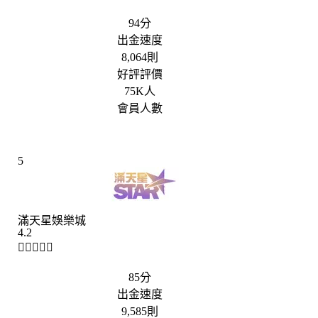
94分
出金速度
8,064則
好評評價
75K人
會員人數
5
滿天星娛樂城
4.2





85分
出金速度
9,585則