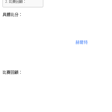
比賽回顧：
具體比分：
24-34、28-33、37-18、26-23（國王在前）
本場比賽，國王核心福克斯因右膝酸痛退出比賽，今
日出戰9分鐘拿到8分1助攻。在第三節，
赫爾特
扛起
球隊得分大旗，單節拿到12分，幫助國王完成反超。
末節，雙方交替領先。關鍵時刻，小米切爾連得5
分，為國王鎖定了勝局。
比賽回顧：
第一節，開節上來雙方持續打鐵，國王持續投籃不
中，黃蜂隊則是不斷衝擊上分，開局黃蜂10-4領先，
比賽回來雙方展開對飆，黃蜂隊一波三分雨將分差拉
大至兩位數，雙方持續的進攻對飆之後持續的投藍不
中，首節結束，黃蜂34-24領先國王。