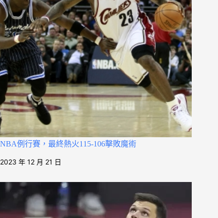
NBA例行賽，最終熱火115-106擊敗魔術
2023 年 12 月 21 日