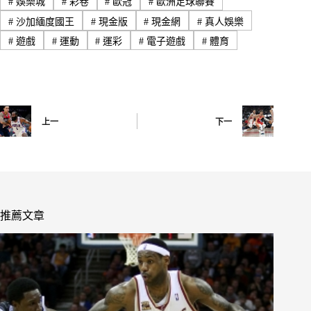
#
娛樂城
#
彩卷
#
歐冠
#
歐洲足球聯賽
#
沙加緬度國王
#
現金版
#
現金網
#
真人娛樂
#
遊戲
#
運動
#
運彩
#
電子遊戲
#
體育
上一
下一
推薦文章