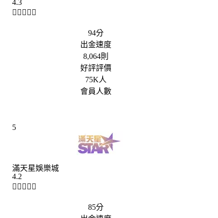
4.3





94分
出金速度
8,064則
好評評價
75K人
會員人數
5
滿天星娛樂城
4.2





85分