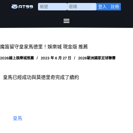
登入
註冊
魔笛留守皇家馬德里！娛樂城 現金版 推薦
2026線上娛樂城推薦
2023 年 6 月 27 日
2026歐洲國家足球聯賽
皇馬已經成功與莫德里奇完成了續約
皇家馬德里正式宣布與37歲的魔笛（莫德里奇）完成
了續約工作，他將繼續效力於這支球隊直到2024年6
月。這項續約意味著魔笛和克羅斯（托尼·克羅斯）這
對中場雙星將再次攜手並肩作戰至少一個賽季。此
前，
皇馬
已經成功與莫德里奇完成了續約，而現在他
們成功留住了魔笛。