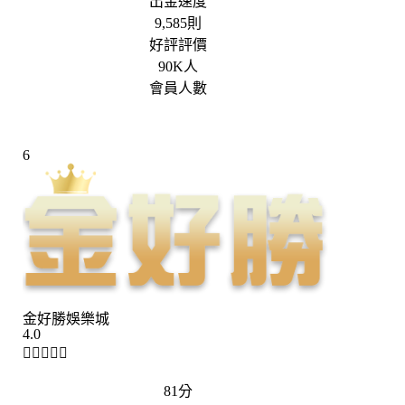
出金速度
9,585則
好評評價
90K人
會員人數
6
金好勝娛樂城
4.0





81分