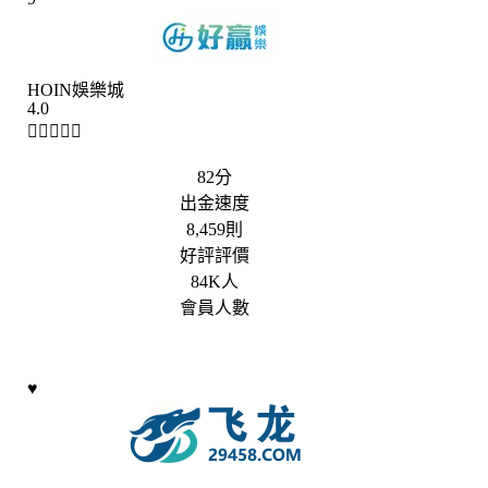
HOIN娛樂城
4.0





82分
出金速度
8,459則
好評評價
84K人
會員人數
♥