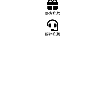
優惠推薦
服務推薦
娛樂城推薦
AT99 娛樂城