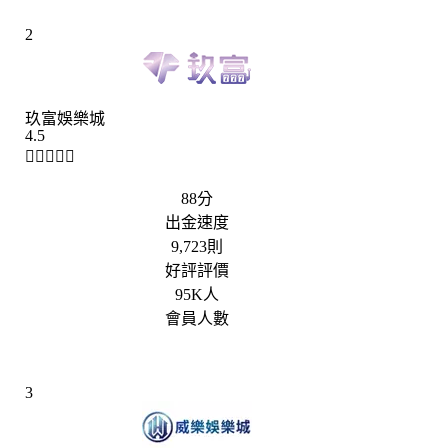
2
玖富娛樂城
4.5





88分
出金速度
9,723則
好評評價
95K人
會員人數
3