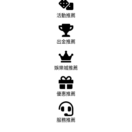
活動推薦
出金推薦
娛樂城推薦
優惠推薦
服務推薦