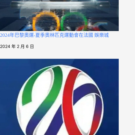
2024年巴黎奧運-夏季奧林匹克運動會在法國 娛樂城
2024 年 2 月 6 日