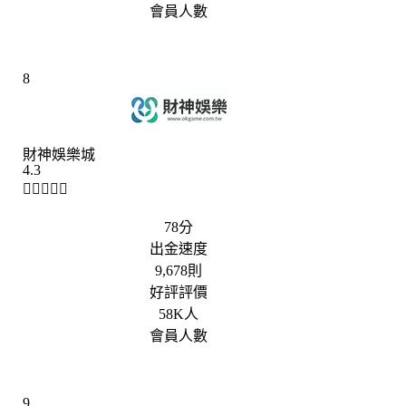
會員人數
8
財神娛樂城
4.3





78分
出金速度
9,678則
好評評價
58K人
會員人數
9