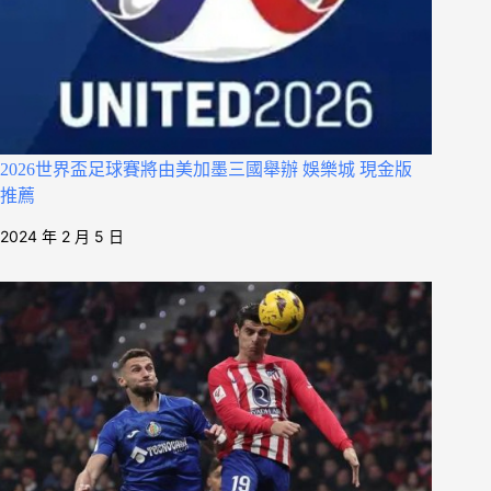
2026世界盃足球賽將由美加墨三國舉辦 娛樂城 現金版
推薦
2024 年 2 月 5 日