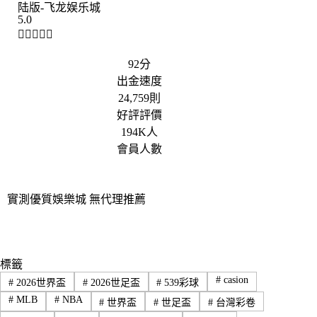
陆版-飞龙娱乐城
5.0





92分
出金速度
24,759則
好評評價
194K人
會員人數
實測優質娛樂城 無代理推薦
標籤
#
casion
#
2026世界盃
#
2026世足盃
#
539彩球
#
MLB
#
NBA
#
世界盃
#
世足盃
#
台灣彩卷