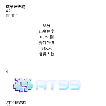
威樂娛樂城
4.2





86分
出金速度
10,251則
好評評價
94K人
會員人數
4
AT99娛樂城