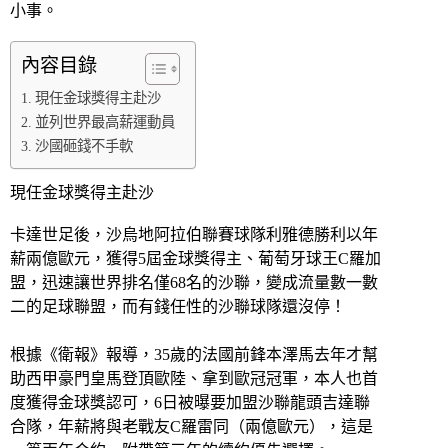
小事。
內容目錄
現任金球獎得主赴沙
並列世界最高薪運動員
沙國砸錢不手軟
現任金球獎得主赴沙
卡達世足後，沙烏地阿拉伯聯賽球隊利雅德勝利以年
薪兩億歐元，獲得5屆金球獎得主、葡萄牙球王C羅加
盟，迅速讓世界排名僅68名的沙聯，變成流量數一數
二的足球聯盟，而有錢任性的沙聯球隊還沒停！
根據《衛報》報導，35歲的法國前鋒本澤馬去年才幫
助西甲豪門皇馬登頂歐陸、拿到歐冠冠軍，本人也首
度獲得金球獎認可，6日被曝要加盟沙聯龍頭吉達聯
合隊，年薪將與老戰友C羅雷同（兩億歐元），這是