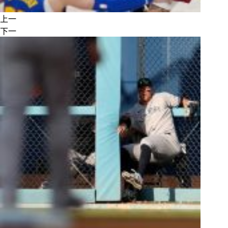
上一
下一