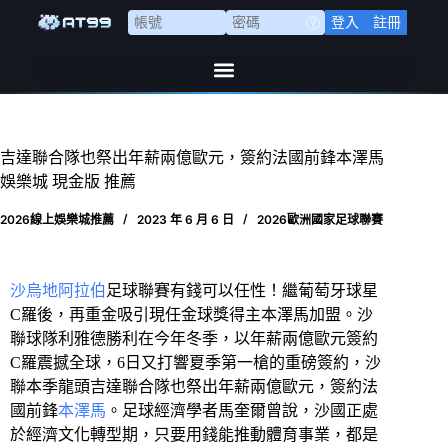
登入
註冊
吉達聯合隊也祭出年薪兩億歐元，簽約法國前鋒本澤馬
娛樂城 現金版 推薦
2026線上娛樂城推薦
2023 年 6 月 6 日
2026歐洲國家足球聯賽
沙烏地阿拉伯
足球聯賽有錢可以任性！繼葡萄牙球星
C羅後，再重金吸引現任金球獎得主本澤馬加盟。沙
聯球隊利雅德勝利在今年冬季，以年薪兩億歐元簽約
C羅震撼全球，6日又打響夏季第一槍的重磅簽約，沙
聯本季龍頭吉達聯合隊也祭出年薪兩億歐元，簽約法
國前鋒
本澤馬
。足球經濟學者馬奎爾曾說，沙國正處
於經濟文化轉型期，只要用錢能推動體育事業，都是