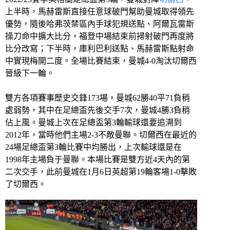
上半時，馬赫雷斯直接任意球破門幫助曼城取得領先
優勢，隨後哈弗茨禁區內手球犯規送點、阿爾瓦雷斯
操刀命中擴大比分，福登中場結束前掃射破門再度將
比分改寫；下半時，庫利巴利送點、馬赫雷斯點射命
中實現梅開二度。全場比賽結束，曼城4-0淘汰切爾西
晉級下一輪。
雙方各項賽事歷史交鋒173場，曼城62勝40平71負稍
處弱勢，其中在足總盃先後交手7次，曼城4勝3負稍
佔上風。曼城上次在足總盃第3輪輸球還要追溯到
2012年，當時他們主場2-3不敵曼聯。切爾西在最近的
24場足總盃第3輪比賽中均勝出，上次輸球還是在
1998年主場負于曼聯。本場比賽是雙方近4天內的第
二次交手，此前曼城在1月6日英超第19輪客場1-0擊敗
了切爾西。