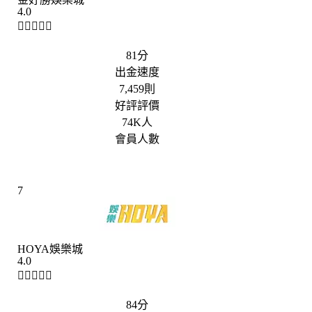
4.0





81分
出金速度
7,459則
好評評價
74K人
會員人數
7
HOYA娛樂城
4.0





84分