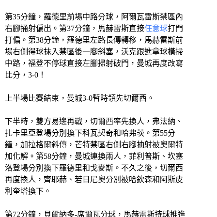
第35分鐘，羅德里前場中路分球，阿爾瓦雷斯禁區內
右腳捅射偏出。第37分鐘，馬赫雷斯直接
任意球
打門
打偏。第38分鐘，羅德里左路長傳轉移，馬赫雷斯前
場右側得球抹入禁區後一腳斜塞，沃克跟進拿球橫掃
中路，福登不停球直接左腳掃射破門，曼城再度改寫
比分，3-0！
上半場比賽結束，曼城3-0暫時領先切爾西。
下半時，雙方易邊再戰，切爾西率先換人，弗法納、
扎卡里亞登場分別換下科瓦契奇和哈弗茨。第55分
鐘，加拉格爾斜傳，芒特禁區右側右腳抽射被奧爾特
加化解。第58分鐘，曼城連換兩人，菲利普斯、坎塞
洛登場分別換下羅德里和戈麥斯。不久之後，切爾西
再度換人，齊耶赫、若日尼奧分別被哈欽森和阿斯皮
利奎塔換下。
第72分鐘，貝爾納多-席爾瓦分球，馬赫雷斯持球推進