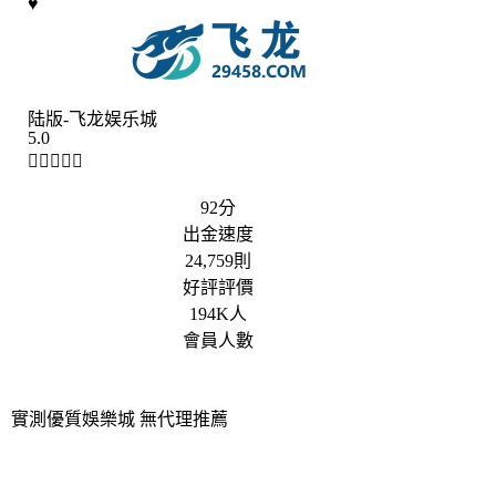
♥
陆版-飞龙娱乐城
5.0





92分
出金速度
24,759則
好評評價
194K人
會員人數
實測優質娛樂城 無代理推薦