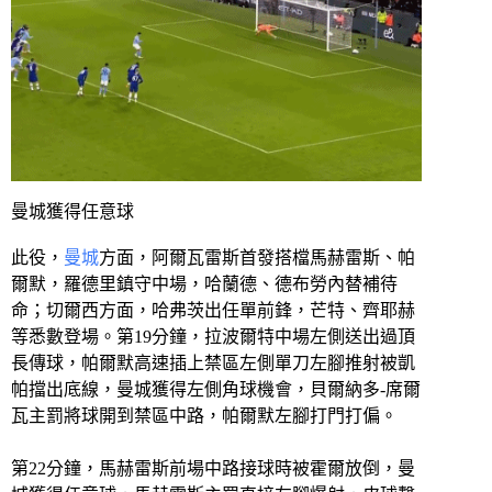
曼城獲得任意球
此役，
曼城
方面，阿爾瓦雷斯首發搭檔馬赫雷斯、帕
爾默，羅德里鎮守中場，哈蘭德、德布勞內替補待
命；切爾西方面，哈弗茨出任單前鋒，芒特、齊耶赫
等悉數登場。第19分鐘，拉波爾特中場左側送出過頂
長傳球，帕爾默高速插上禁區左側單刀左腳推射被凱
帕擋出底線，曼城獲得左側角球機會，貝爾納多-席爾
瓦主罰將球開到禁區中路，帕爾默左腳打門打偏。
第22分鐘，馬赫雷斯前場中路接球時被霍爾放倒，曼