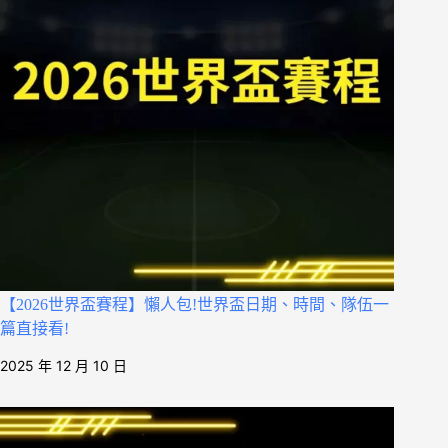
【2026世界盃賽程】懶人包!世界盃日期、時間、隊伍一
篇直接看!
2025 年 12 月 10 日