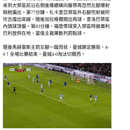
來到大禁區前沿右側後連續橫向盤帶再忽然左腳爆射
稍稍偏出。第77分鐘，扎卡里亞禁區外右腳兜射被阿
坎吉擋出底線，隨後加拉格爾開出角球，查洛巴禁區
內頭球頂偏。第83分鐘，福登帶球突入禁區時被庫利
巴利放倒在地，當值主裁果斷判罰點球。
隨後馬赫雷斯主罰左腳一蹴而就，曼城鎖定勝局，4-
0！全場比賽結束，曼城4-0淘汰切爾西。