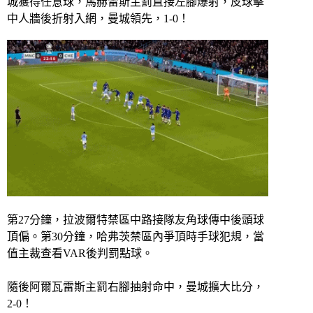
城獲得任意球，馬赫雷斯主罰直接左腳爆射，皮球擊
中人牆後折射入網，曼城領先，1-0！
第27分鐘，拉波爾特禁區中路接隊友角球傳中後頭球
頂偏。第30分鐘，哈弗茨禁區內爭頂時手球犯規，當
值主裁查看VAR後判罰點球。
隨後阿爾瓦雷斯主罰右腳抽射命中，曼城擴大比分，
2-0！