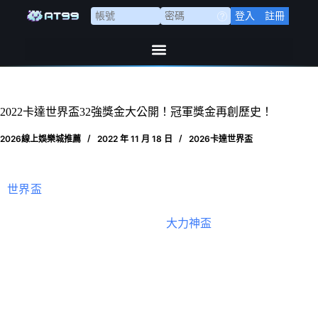
登入
註冊
2022卡達世界盃32強獎金大公開！冠軍獎金再創歷史！
2026線上娛樂城推薦
2022 年 11 月 18 日
2026卡達世界盃
世界盃
無疑是全球最大的體育盛事，比肩奧運會。各
大洲預選賽選出的勁旅，為了獲得參加四年一度的足
球盛會竭盡全力，只為最高殊榮
大力神盃
一戰到底。
2018俄羅斯世界盃吸引了全球超過35億觀眾收看這項
足球頂級比賽，觀看總人數佔地球人口的一半。據國
際足聯統計，僅法國和克羅地亞之間的決賽，就吸引
了全球11.2億觀眾收看賽事直播。