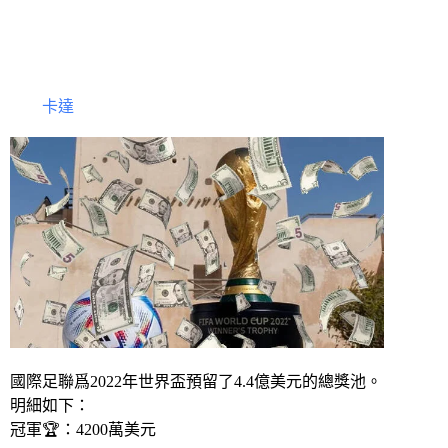
來到2022世界盃，32支球隊將再次爭奪世界冠軍。主
辦國地點已是卡達，這是世界盃第一次在中東上演。
揭幕戰將於11月21日零時在海灣球場拉開帷幕，由東
道主
卡達
對陣厄瓜多爾。而決賽將於12月18日舉行。
國際足聯爲2022年世界盃預留了4.4億美元的總獎池。
明細如下：
冠軍🏆：4200萬美元