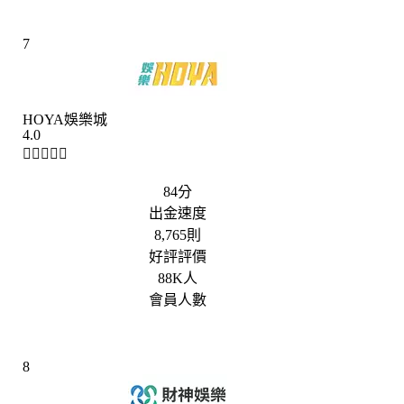
7
HOYA娛樂城
4.0





84分
出金速度
8,765則
好評評價
88K人
會員人數
8