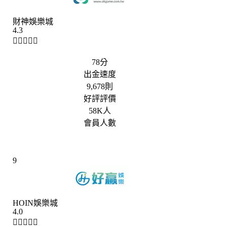
財神娛樂城
4.3





78分
出金速度
9,678則
好評評價
58K人
會員人數
9
HOIN娛樂城
4.0




