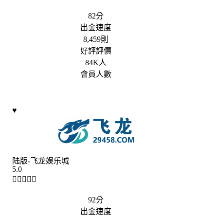
82分
出金速度
8,459則
好評評價
84K人
會員人數
♥
陆版-飞龙娱乐城
5.0





92分
出金速度