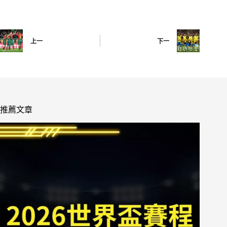
上一
下一
推薦文章