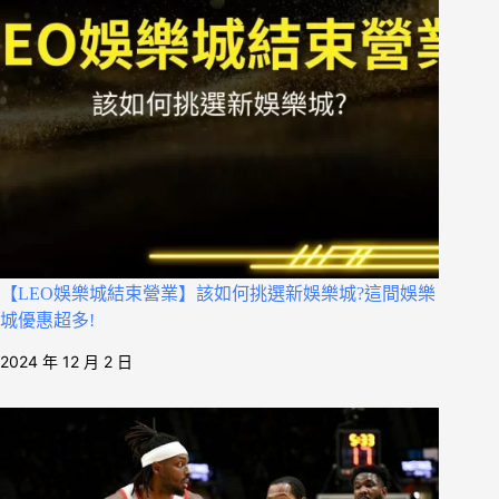
【LEO娛樂城結束營業】該如何挑選新娛樂城?這間娛樂
城優惠超多!
2024 年 12 月 2 日