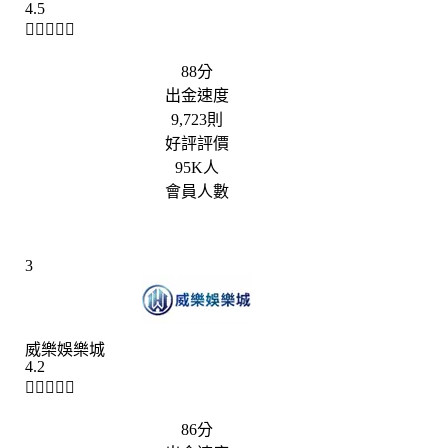
4.5





88分
出金速度
9,723則
好評評價
95K人
會員人數
3
威樂娛樂城
4.2





86分