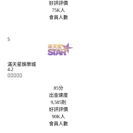
好評評價
75K人
會員人數
5
滿天星娛樂城
4.2





85分
出金速度
9,585則
好評評價
90K人
會員人數